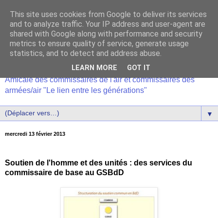
This site uses cookies from Google to deliver its services
and to analyze traffic. Your IP address and user-agent are
shared with Google along with performance and security
metrics to ensure quality of service, generate usage
statistics, and to detect and address abuse.
LEARN MORE
GOT IT
Amicale des commissaires de l'air et commissaires des
armées/air "Le lien entre les générations"
▼
mercredi 13 février 2013
Soutien de l'homme et des unités : des services du
commissaire de base au GSBdD