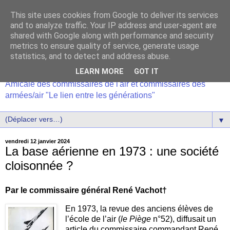
This site uses cookies from Google to deliver its services
and to analyze traffic. Your IP address and user-agent are
shared with Google along with performance and security
metrics to ensure quality of service, generate usage
statistics, and to detect and address abuse.
LEARN MORE
GOT IT
Amicale des commissaires de l'air et commissaires des
armées/air "Le lien entre les générations"
▼
vendredi 12 janvier 2024
La base aérienne en 1973 : une société
cloisonnée ?
Par le commissaire général René Vachot†
En 1973, la revue des anciens élèves de
l’école de l’air (
le Piège
n°52), diffusait un
article du commissaire commandant René