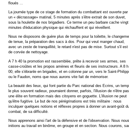
floués ...
La journée type de ce stage de formation du combattant est ouverte par
un « décrassage» matinal, 5 minutes après s'être extrait de son duvet,
sous la houlette de nos brigadiers. Ce terme un peu barbare cache vingt
minutes d'éducation physique qui réchauffent et qui réveillent.
Nous ne disposons de guère plus de temps pour la toilette, le changeme
de tenue, la préparation des sacs à dos. Pour qui veut manger chaud,
avec un zeste de tranquillité, le retard n'est pas de mise. Surtout s'il est
de corvée de nettoyage.
A 7 h 40 la promotion est rassemblée, prête à recevoir ses armes, ses
casse-croûtes et les propos amènes et fleuris de ses instructeurs. A 8 h
00, elle s'ébranle en brigades, et en colonne par un, vers le Saint-Philip
ou le Faudon, noms que nous aurons vite fait de mémoriser.
La beauté des lieux, qui font partie du Parc national des Ecrins, un tem
le plus souvent radieux, pourraient donner, parfois, l'illusion de n'être pas
une élite en formation mais des citoyens en goguette. L'illusion ne peut
qu'être fugitive. Le but de nos pérégrinations est très militaire : nous
inculquer quelques notions et réflexes propres à donner un avant-goût d
combat, de sa difficulté.
Nous apprenons ainsi l'art de la défensive et de l'observation. Nous nou
initions au travail en binôme, en groupe et en section. Nous courons, sa