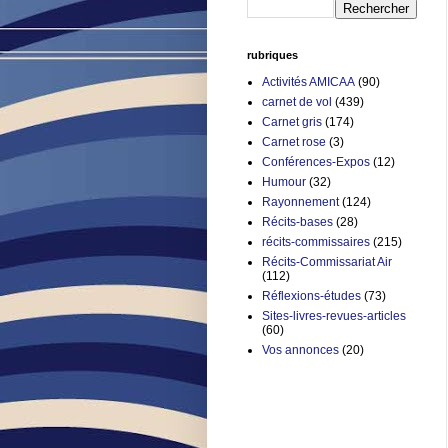
rubriques
Activités AMICAA
(90)
carnet de vol
(439)
Carnet gris
(174)
Carnet rose
(3)
Conférences-Expos
(12)
Humour
(32)
Rayonnement
(124)
Récits-bases
(28)
récits-commissaires
(215)
Récits-Commissariat Air
(112)
Réflexions-études
(73)
Sites-livres-revues-articles
(60)
Vos annonces
(20)