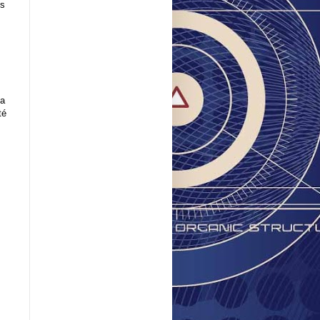
es
La
té