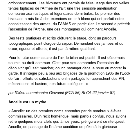
ordonnancement. Les bivouacs ont permis de faire usage des nouvelles
tentes biplaces de l'Armée de l'air: une très sensible amélioration
comparée aux rustiques et légendaires demi-toiles. Le premier des
bivouacs a mis fin à des exercices de tir à blanc qui ont parfait notre
connaissance des armes, du FAMAS en particulier. Le second a précéd
l'ascension de l'Arche, une des montagnes qui dominent Ancelle.
Des tests pratiques et écrits clôturent le stage, dont un parcours
topographique, point d'orgue du séjour. Demandant des jambes et du
cœur, rigueur et efforts, il est par là-même gratifiant.
Pour le futur commissaire de l’air, le bilan est positif. Il est désormais
soumis au droit commun. C'est pour ses camarades l'occasion de
découvrir qu'il sait marcher, courir, patauger dans la boue ou monter la
garde. Il s'intègre peu à peu aux brigades de la promotion 1986 de l'Ecol
de l'air : efforts et satisfactions enfin partagés le rapprochent des PN,
mécaniciens et basiers, ses futurs collègues. »
par l'élève commissaire Giavarini (ECA 86) BLCA 22 janvier 87)
Ancelle est un mythe
« Ancelle: un des premiers noms entendus par de nombreux élèves
commissaires. D'un récit homérique, mais parfois confus, nous avions
retiré quelques mots clefs qui, à nos yeux, préfiguraient ce rite qu'est
Ancelle, ce passage de l'infâme condition de pékin à la glorieuse