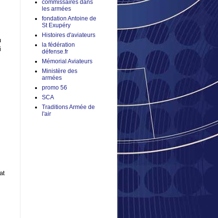
commissaires dans
les armées
fondation Antoine de
St Exupéry
Histoires d'aviateurs
u
la fédération
i
défense.fr
Mémorial Aviateurs
Ministère des
armées
promo 56
SCA
Traditions Armée de
l'air
at