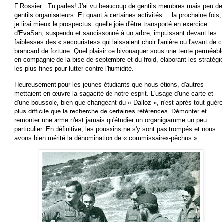
F.Rossier : Tu parles! J'ai vu beaucoup de gentils membres mais peu de
gentils organisateurs. Et quant à certaines activités ... la prochaine fois,
je lirai mieux le prospectus: quelle joie d'être transporté en exercice
d'EvaSan, suspendu et saucissonné à un arbre, impuissant devant les
faiblesses des « secouristes» qui laissaient choir l'arrière ou l'avant de 
brancard de fortune. Quel plaisir de bivouaquer sous une tente perméabl
en compagnie de la bise de septembre et du froid, élaborant les stratégi
les plus fines pour lutter contre l'humidité.
Heureusement pour les jeunes étudiants que nous étions, d'autres
mettaient en œuvre la sagacité de notre esprit. L'usage d'une carte et
d'une boussole, bien que changeant du « Dalloz », n'est après tout guèr
plus difficile que la recherche de certaines références. Démonter et
remonter une arme n'est jamais qu'étudier un organigramme un peu
particulier. En définitive, les poussins ne s'y sont pas trompés et nous
avons bien mérité la dénomination de « commissaires-pêchus ».