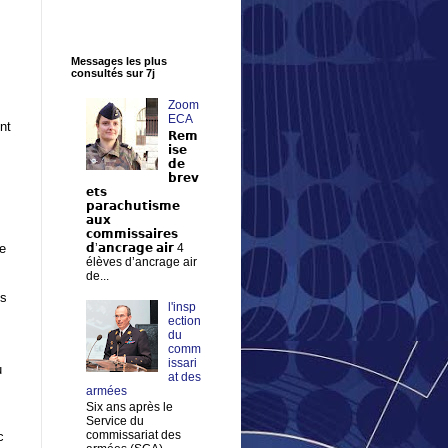
Messages les plus
consultés sur 7j
Zoom
ECA
nt
𝗥𝗲𝗺
𝗶𝘀𝗲
𝗱𝗲
𝗯𝗿𝗲𝘃
𝗲𝘁𝘀
𝗽𝗮𝗿𝗮𝗰𝗵𝘂𝘁𝗶𝘀𝗺𝗲
𝗮𝘂𝘅
𝗰𝗼𝗺𝗺𝗶𝘀𝘀𝗮𝗶𝗿𝗲𝘀
pe
𝗱’𝗮𝗻𝗰𝗿𝗮𝗴𝗲 𝗮𝗶𝗿 4
élèves d’ancrage air
de...
ps
l'insp
ection
du
comm
issari
u
at des
armées
Six ans après le
s
Service du
commissariat des
c