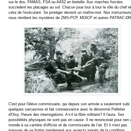
sur le dos, FAMAS, FSA ou AA52 en bretelle. Aux marches forcées
succèdent les placages au sol. Chacun joue tour à tour le rôle du chef e
celui de l'exécutant. Se protéger devient un maître-mot. Nos instructeur
nous révèlent les mystères de ZMS-PCP, MOICP et autres PATRAC-D
C'est pour l'élève commissaire, qui depuis son arrivée a seulement subi
quelques sarcasmes et fait connaissance avec le dénommé Pelletier
d'Oisy, l'heure des interrogations. A-t-il la fibre militaire? Il l'aura. Ses
possibilités physiques ne sont pas en cause. Il ne renoncerait pour rien 
monde à sa carrière d'officier et de commissaire de l’air. Et il n'est pas
mauvais de se frotter rapidement aux aspects ingrats de la condition