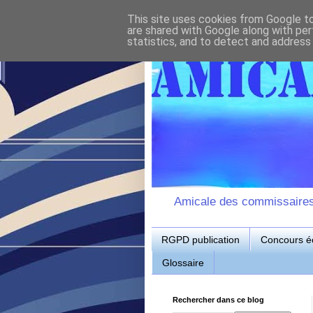
This site uses cookies from Google to 
are shared with Google along with per
statistics, and to detect and address
Amicale des commissaires d
RGPD publication
Concours éc
Glossaire
Rechercher dans ce blog