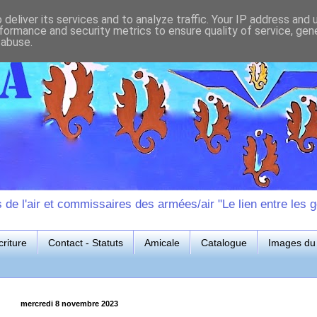
deliver its services and to analyze traffic. Your IP address and
formance and security metrics to ensure quality of service, ge
 abuse.
e l'air et commissaires des armées/air "Le lien entre les g
riture
Contact - Statuts
Amicale
Catalogue
Images du 
mercredi 8 novembre 2023