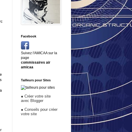
rc
Facebook
Suivez l'AMICAA sur la
page
commissaires air
amicaa
le
es
Tailleurs pour Sites
la
●
Créer votre site
avec Blogger
●
Conseils pour créer
votre site
r