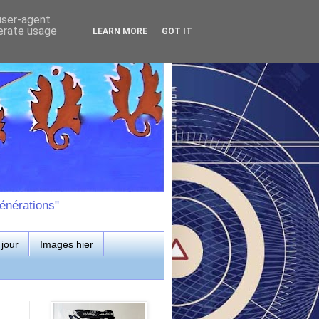
 user-agent
nerate usage
LEARN MORE
GOT IT
énérations"
jour
Images hier