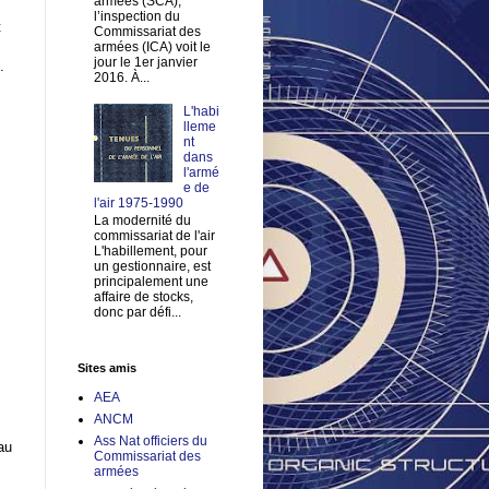
armées (SCA),
l’inspection du
t
Commissariat des
s
armées (ICA) voit le
jour le 1er janvier
R.
2016. À...
L'habi
lleme
nt
dans
l'armé
e de
l'air 1975-1990
La modernité du
commissariat de l'air
L'habillement, pour
un gestionnaire, est
principalement une
affaire de stocks,
donc par défi...
Sites amis
AEA
ANCM
Ass Nat officiers du
au
Commissariat des
armées