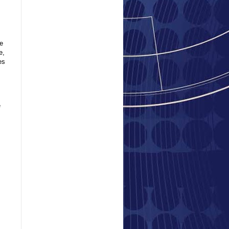
ce
e,
es
e