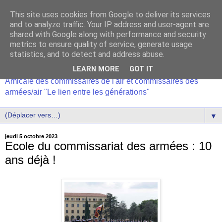
This site uses cookies from Google to deliver its services
and to analyze traffic. Your IP address and user-agent are
shared with Google along with performance and security
metrics to ensure quality of service, generate usage
statistics, and to detect and address abuse.
LEARN MORE
GOT IT
Amicale des commissaires de l'air et commissaires des
armées/air "Le lien entre les générations"
▼
jeudi 5 octobre 2023
Ecole du commissariat des armées : 10
ans déjà !