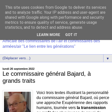
This site uses cookies from Google to deliver its services
and to analyze traffic. Your IP address and user-agent are
shared with Google along with performance and security
metrics to ensure quality of service, generate usage
statistics, and to detect and address abuse.
LEARN MORE
GOT IT
Amicale des commissaires de l'air et commissaires des
armées/air "Le lien entre les générations"
▼
lundi 26 septembre 2022
Le commissaire général Bajard, à
grands traits
Voici trois textes illustrant la personnalité
du commissaire général Bajard, où perce
une approche Exupérienne des rapports
humains, tournée vers
la transmission