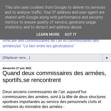
This site uses cookies from Google to deliver its services
and to analyze traffic. Your IP address and user-agent are
shared with Google along with performance and security
metrics to ensure quality of service, generate usage
statistics, and to detect and address abuse.
LEARN MORE
GOT IT
Amicale des commissaires de l'air et commissaires des
armées/air "Le lien entre les générations"
▼
dimanche 27 juin 2021
Quand deux commissaires des armées,
sportifs,se rencontrent
Deux anciens commissaires de l’air, aujourd’hui
commissaires des armées, sont à la tête de deux structures
sportives importantes au service des personnels civils et
militaires du ministère des armées :