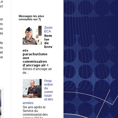
Le
st
Messages les plus
ur
consultés sur 7j
es
Zoom
ns
ECA
té
𝗥𝗲𝗺
𝗶𝘀𝗲
le
𝗱𝗲
𝗯𝗿𝗲𝘃
ns
𝗲𝘁𝘀
et
𝗽𝗮𝗿𝗮𝗰𝗵𝘂𝘁𝗶𝘀𝗺𝗲
se
𝗮𝘂𝘅
𝗰𝗼𝗺𝗺𝗶𝘀𝘀𝗮𝗶𝗿𝗲𝘀
𝗱’𝗮𝗻𝗰𝗿𝗮𝗴𝗲 𝗮𝗶𝗿 4
élèves d’ancrage air
de...
l'insp
ection
du
comm
issari
at des
armées
Six ans après le
Service du
commissariat des