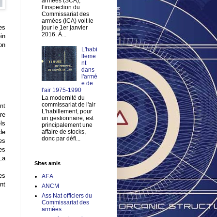
armées (SCA),
l’inspection du
Commissariat des
armées (ICA) voit le
es
jour le 1er janvier
2016. À...
in
on
L'habi
lleme
nt
dans
l'armé
e de
l'air 1975-1990
La modernité du
commissariat de l'air
nt
L'habillement, pour
re
un gestionnaire, est
ls
principalement une
affaire de stocks,
de
donc par défi...
es
es
La
Sites amis
es
AEA
nt
ANCM
Ass Nat officiers du
Commissariat des
armées