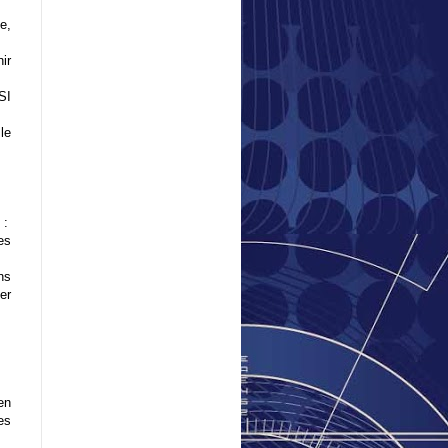
e,
ir
SI
le
 :
es
ns
er
en
es