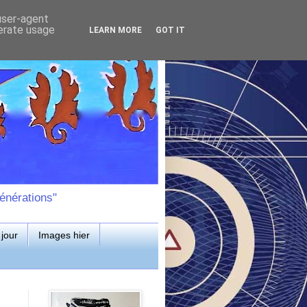
 user-agent
nerate usage
LEARN MORE
GOT IT
énérations"
jour
Images hier