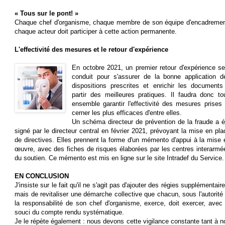
« Tous sur le pont! »
Chaque chef d'organisme, chaque membre de son équipe d'encadremen
chaque acteur doit participer à cette action permanente.
L'effectivité des mesures et le retour d'expérience
En octobre 2021, un premier retour d'expérience se
conduit pour s'assurer de la bonne application d
dispositions prescrites et enrichir les documents
partir des meilleures pratiques. Il faudra donc to
ensemble garantir l'effectivité des mesures prises 
cerner les plus efficaces d'entre elles.
Un schéma directeur de prévention de la fraude a é
signé par le directeur central en février 2021, prévoyant la mise en pla
de directives. Elles prennent la forme d'un mémento d'appui à la mise 
œuvre, avec des fiches de risques élaborées par les centres interarmé
du soutien. Ce mémento est mis en ligne sur le site Intradef du Service.
EN CONCLUSION
J'insiste sur le fait qu'il ne s'agit pas d'ajouter des régies supplémentair
mais de revitaliser une démarche collective que chacun, sous l'autorité 
la responsabilité de son chef d'organisme, exerce, doit exercer, avec 
souci du compte rendu systématique.
Je le répète également : nous devons cette vigilance constante tant à n