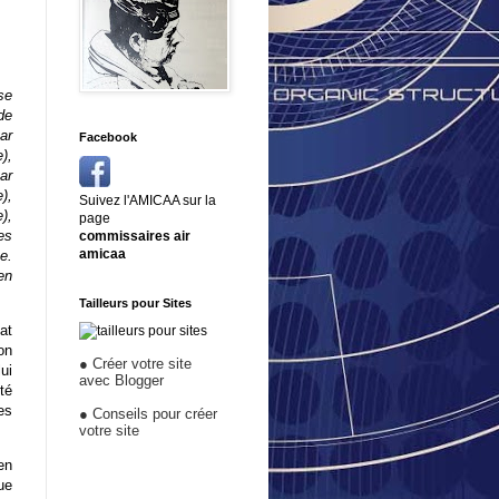
se
de
ar
Facebook
),
ar
),
Suivez l'AMICAA sur la
),
page
es
commissaires air
amicaa
ne.
en
Tailleurs pour Sites
at
on
●
Créer votre site
ui
avec Blogger
té
es
●
Conseils pour créer
votre site
en
ue