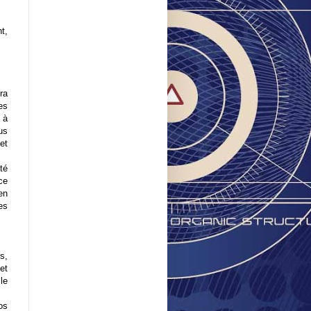
t,
ra
es
 à
us
et
té
ce
en
es
es,
et
le
os