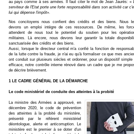
au pays comme à ses armées. Il faut citer le mot de Jean Jaurès: «
serviteur de l'Etat porte une forte responsabilité dans son activité car c'e
lui qui dépense l'impôt
».
Nos concitoyens nous confient des crédits et des biens. Nous le
devons un emploi intègre de ces ressources. De même, les forc
attendent de nous tout le potentiel du soutien pour les opératio
militaires. Là encore, nous devons leur garantir la totale disponibili
sanctuarisée des crédits et des biens.
Aussi, lorsque le directeur central m'a confié la fonction de responsab
de la lutte contre la fraude, je n'ai eu qu'à formaliser ce que mes ancie
ont conduit sur plusieurs siècles et ordonner, pour un dispositif simple 
efficace, notre contrôle interne rénové dans un cadre que je me propo
de décrire brièvement.
1 LE CADRE GÉNÉRAL DE LA DÉMARCHE
Le code ministériel de conduite des atteintes à la probité
La ministre des Armées a approuvé, en
décembre 2020, le code de prévention
des atteintes à la probité du ministère,
présenté par le référent ministériel
déontologue, alerte et anticorruption. Le
ministère est le premier à se doter d'un