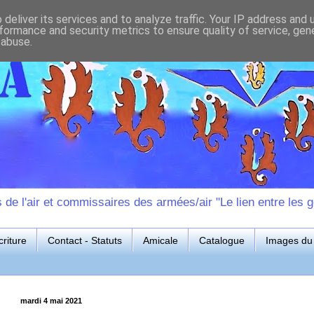
deliver its services and to analyze traffic. Your IP address and
formance and security metrics to ensure quality of service, ge
 abuse.
e l'air et commissaires des armées/air "Le lien entre les g
riture
Contact - Statuts
Amicale
Catalogue
Images du 
mardi 4 mai 2021