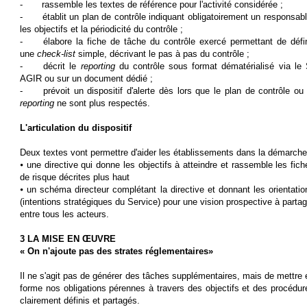
-
rassemble les textes de référence pour l'activité considérée ;
-
établit un plan de contrôle indiquant obligatoirement un responsabl
les objectifs et la périodicité du contrôle ;
-
élabore la fiche de tâche du contrôle exercé permettant de défin
une
check-list
simple, décrivant le pas à pas du contrôle ;
-
décrit le
reporting
du contrôle sous format dématérialisé via le 
AGIR ou sur un document dédié ;
-
prévoit un dispositif d'alerte dès lors que le plan de contrôle ou 
reporting
ne sont plus respectés.
L'articulation du dispositif
Deux textes vont permettre d'aider les établissements dans la démarche
⦁ une directive qui donne les objectifs à atteindre et rassemble les fich
de risque décrites plus haut
⦁ un schéma directeur complétant la directive et donnant les orientatio
(intentions stratégiques du Service) pour une vision prospective à partag
entre tous les acteurs.
3 LA MISE EN ŒUVRE
« On n'ajoute pas des strates réglementaires»
Il ne s'agit pas de générer des tâches supplémentaires, mais de mettre 
forme nos obligations pérennes à travers des objectifs et des procédur
clairement définis et partagés.