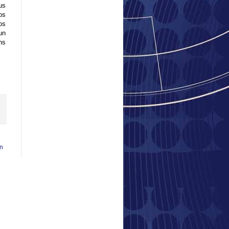
us
os
os
un
ns
en