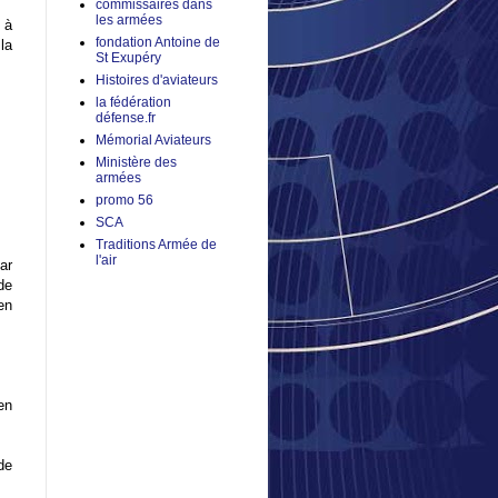
commissaires dans
les armées
 à
fondation Antoine de
la
St Exupéry
Histoires d'aviateurs
la fédération
défense.fr
Mémorial Aviateurs
Ministère des
armées
promo 56
SCA
Traditions Armée de
l'air
ar
de
en
en
de