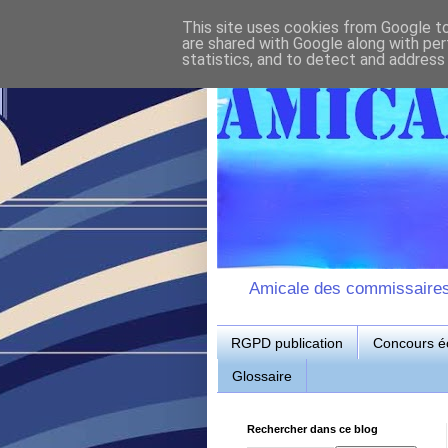
This site uses cookies from Google to 
are shared with Google along with per
statistics, and to detect and address
Amicale des commissaires d
RGPD publication
Concours éc
Glossaire
Rechercher dans ce blog