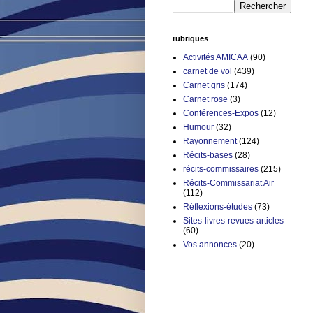
rubriques
Activités AMICAA
(90)
carnet de vol
(439)
Carnet gris
(174)
Carnet rose
(3)
Conférences-Expos
(12)
Humour
(32)
Rayonnement
(124)
Récits-bases
(28)
récits-commissaires
(215)
Récits-Commissariat Air
(112)
Réflexions-études
(73)
Sites-livres-revues-articles
(60)
Vos annonces
(20)