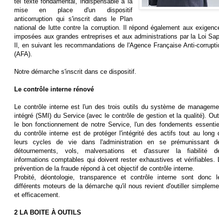
tel texte fondamental, indispensable à la
mise en place d'un dispositif
anticorruption qui s'inscrit dans le Plan
national de lutte contre la corruption. Il répond également aux exigenc
imposées aux grandes entreprises et aux administrations par la Loi Sap
Il, en suivant les recommandations de l'Agence Française Anti-corrupti
(AFA).
Notre démarche s'inscrit dans ce dispositif.
Le contrôle interne rénové
Le contrôle interne est l'un des trois outils du système de manageme
intégré (SMI) du Service (avec le contrôle de gestion et la qualité). Out
le bon fonctionnement de notre Service, l'un des fondements essentie
du contrôle interne est de protéger l'intégrité des actifs tout au long 
leurs cycles de vie dans l'administration en se prémunissant d
détournements, vols, malversations et d'assurer la fiabilité d
informations comptables qui doivent rester exhaustives et vérifiables. 
prévention de la fraude répond à cet objectif de contrôle interne.
Probité, déontologie, transparence et contrôle interne sont donc l
différents moteurs de la démarche qu'il nous revient d'outiller simpleme
et efficacement.
2 LA BOITE À OUTILS