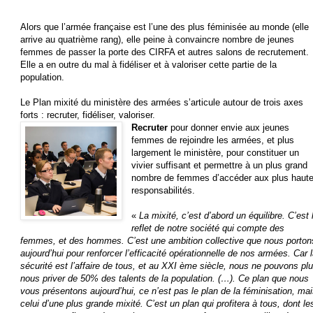
Alors que l’armée française est l’une des plus féminisée au monde (elle
arrive au quatrième rang), elle peine à convaincre nombre de jeunes
femmes de passer la porte des CIRFA et autres salons de recrutement.
Elle a en outre du mal à fidéliser et à valoriser cette partie de la
population.
Le Plan mixité du ministère des armées s’articule autour de trois axes
forts : recruter, fidéliser, valoriser.
Recruter
pour donner envie aux jeunes
femmes de rejoindre les armées, et plus
largement le ministère, pour constituer un
vivier suffisant et permettre à un plus grand
nombre de femmes d’accéder aux plus haut
responsabilités.
«
La mixité, c’est d’abord un équilibre. C’est 
reflet de notre société qui compte des
femmes, et des hommes. C’est une ambition collective que nous porton
aujourd’hui pour renforcer l’efficacité opérationnelle de nos armées. Car 
sécurité est l’affaire de tous, et au XXI ème siècle, nous ne pouvons pl
nous priver de 50% des talents de la population. (…). Ce plan que nous
vous présentons aujourd’hui, ce n’est pas le plan de la féminisation, ma
celui d’une plus grande mixité. C’est un plan qui profitera à tous, dont le