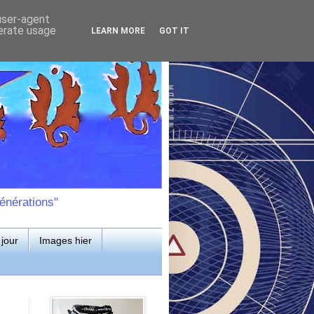
 user-agent
nerate usage
LEARN MORE
GOT IT
énérations"
jour
Images hier