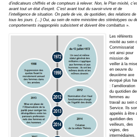
d’indicateurs chiffrés et de compteurs à relever. Non, le Plan mixité, c’e
avant tout un état d’esprit. C’est avant tout du savoir-vivre et de
l’intelligence de situation. On parle de vie, de quotidien, des relations de
tous les jours. (…) Oui, au sein de notre ministère des stéréotypes ou d
comportements inappropriés subsistent et doivent être combattus
».
Les référents
mixité au sein 
Commissariat
ont ainsi pour
mission de
veiller à la mis
en oeuvre du
deuxième axe
évoqué plus ha
: l’amélioration
du quotidien de
femmes au
travail au sein 
Service. Ils son
appelés à être 
quotidien des
veilleurs, des
vigies, des
intermédiaires,