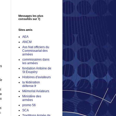
Messages les plus
consultés sur 7j
Sites amis
AEA
ANCM
Ass Nat officiers du
Commissariat des
armées
commissaires dans
les armées
es
fondation Antoine de
St Exupéry
Histoires d'aviateurs
le
la fédération
défense.fr
s
Mémorial Aviateurs
la
Ministère des
us
armées
promo 56
is
SCA
s
Traditions Armée de