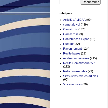
rubriques
Activités AMICAA
(90)
carnet de vol
(439)
Carnet gris
(174)
Carnet rose
(3)
Conférences-Expos
(12)
Humour
(32)
Rayonnement
(124)
Récits-bases
(28)
récits-commissaires
(215)
Récits-Commissariat Air
(112)
Réflexions-études
(73)
Sites-livres-revues-articles
(60)
Vos annonces
(20)