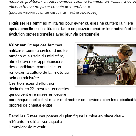
mesures profiteront à tous, hommes comme femmes, en veillant à ce q
chacun trouve sa place au sein des armées. »
(
)
Discours MINARM de lancement du Plan mixité le 07/03/2019
Fidéliser
les femmes militaires pour éviter qu’elles ne quittent la filière
opérationnelle ou l’institution, faute de pouvoir concilier leur activité et le
évolution professionnelles avec leur vie personnelle.
Valoriser
l’image des femmes,
militaires comme civiles, dans les
armées et au sein du ministère,
afin de lever les appréhensions
des candidates potentielles et
renforcer la culture de la mixité au
sein du ministère.
Ces trois axes d’effort sont
déclinés en 22 mesures concrètes,
qui doivent être mises en oeuvre
par chaque chef d’état-major et directeur de service selon les spécificité
propres de chaque entité.
Parmi les 6 mesures phares du plan figure la mise en place des «
référents mixité », sur laquelle
il convient de revenir.