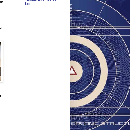
ue
l'air
ur
s