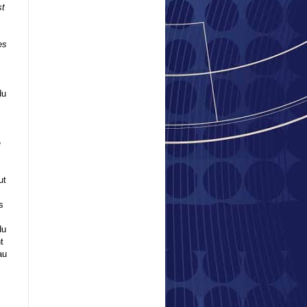
st
es
du
e
ut
s
du
t
au