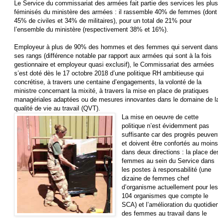
Le Service du commissariat des armées fait partie des services les plus
féminisés du ministère des armées : il rassemble 40% de femmes (dont
45% de civiles et 34% de militaires), pour un total de 21% pour
l’ensemble du ministère (respectivement 38% et 16%).
Employeur à plus de 90% des hommes et des femmes qui servent dans
ses rangs (différence notable par rapport aux armées qui sont à la fois
gestionnaire et employeur quasi exclusif), le Commissariat des armées
s’est doté dès le 17 octobre 2018 d’une politique RH ambitieuse qui
concrétise, à travers une centaine d’engagements, la volonté de la
ministre concernant la mixité, à travers la mise en place de pratiques
managériales adaptées ou de mesures innovantes dans le domaine de l
qualité de vie au travail (QVT).
La mise en oeuvre de cette
politique n’est évidemment pas
suffisante car des progrès peuven
et doivent être confortés au moin
dans deux directions : la place de
femmes au sein du Service dans
les postes à responsabilité (une
dizaine de femmes chef
d’organisme actuellement pour le
104 organismes que compte le
SCA) et l’amélioration du quotidie
des femmes au travail dans le