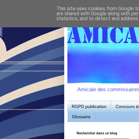
This site uses cookies from Google to 
are shared with Google along with per
statistics, and to detect and address
Amicale des commissaires d
RGPD publication
Concours éc
Glossaire
Rechercher dans ce blog