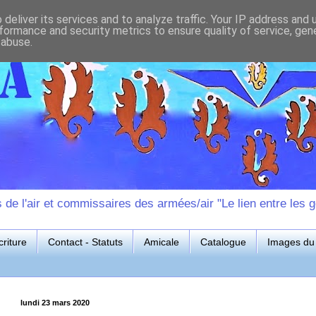
deliver its services and to analyze traffic. Your IP address and
formance and security metrics to ensure quality of service, ge
 abuse.
e l'air et commissaires des armées/air "Le lien entre les g
riture
Contact - Statuts
Amicale
Catalogue
Images du 
lundi 23 mars 2020