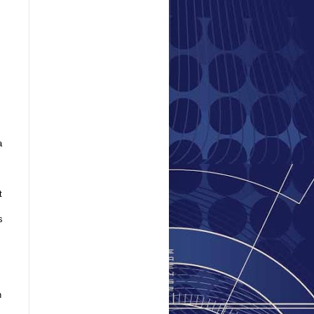
a
t
s
s
s
n