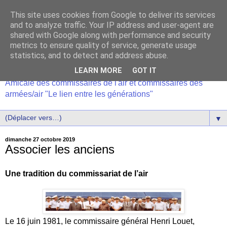
This site uses cookies from Google to deliver its services
and to analyze traffic. Your IP address and user-agent are
shared with Google along with performance and security
metrics to ensure quality of service, generate usage
statistics, and to detect and address abuse.
LEARN MORE
GOT IT
Amicale des commissaires de l'air et commissaires des
armées/air "Le lien entre les générations"
▼
dimanche 27 octobre 2019
Associer les anciens
Une tradition du commissariat de l’air
Le 16 juin 1981, le commissaire général Henri Louet,