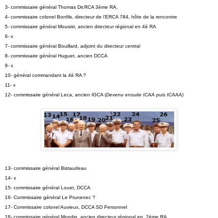
3- commissaire général Thomas Dir.RCA 3ème RA,
4- commissaire colonel Bonfils, directeur de l’ERCA 784, hôte de la rencontre
5- commissaire général Mousist, ancien directeur régional en 4è RA
6- x
7- commissaire général Bouillard, adjoint du directeur central
8- commissaire général Huguet, ancien DCCA
9- x
10- général commandant la 4è RA ?
11- x
12- commissaire général Leca, ancien IGCA (
Devenu ensuite ICAA puis ICAAA)
13- commissaire général Bistaudeau
14- x
15- commissaire général Louet, DCCA
16- Commissaire général Le Prunenec ?
17- Commissaire colonel Auvieux, DCCA SD Personnel
18- commissaire général Mondin, ancien directeur régional en 2ème RA