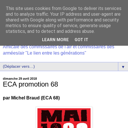
This site uses cookies from Google to deliver its services
and to analyze traffic. Your IP address and user-agent are
shared with Google along with performance and security
metrics to ensure quality of service, generate usage
statistics, and to detect and address abuse.
LEARN MORE
GOT IT
Amicale des commissaires de l'air et commissaires des
armées/air "Le lien entre les générations"
▼
dimanche 29 avril 2018
ECA promotion 68
par Michel Braud (ECA 68)