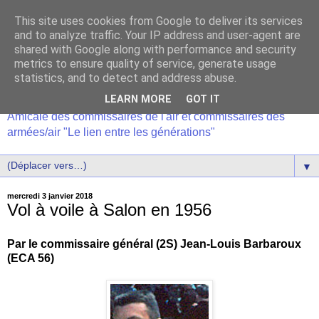
This site uses cookies from Google to deliver its services
and to analyze traffic. Your IP address and user-agent are
shared with Google along with performance and security
metrics to ensure quality of service, generate usage
statistics, and to detect and address abuse.
LEARN MORE
GOT IT
Amicale des commissaires de l'air et commissaires des
armées/air "Le lien entre les générations"
▼
mercredi 3 janvier 2018
Vol à voile à Salon en 1956
Par le commissaire général (2S) Jean-Louis Barbaroux
(ECA 56)