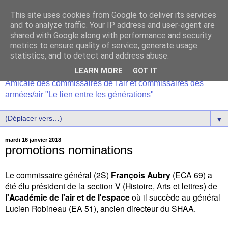
This site uses cookies from Google to deliver its services
and to analyze traffic. Your IP address and user-agent are
shared with Google along with performance and security
metrics to ensure quality of service, generate usage
statistics, and to detect and address abuse.
LEARN MORE
GOT IT
Amicale des commissaires de l'air et commissaires des
armées/air "Le lien entre les générations"
▼
mardi 16 janvier 2018
promotions nominations
Le commissaire général (2S)
François Aubry
(ECA 69) a
été élu président de la section V (Histoire, Arts et lettres) de
l'Académie de l'air et de l'espace
où il succède au général
Lucien Robineau (EA 51), ancien directeur du SHAA.