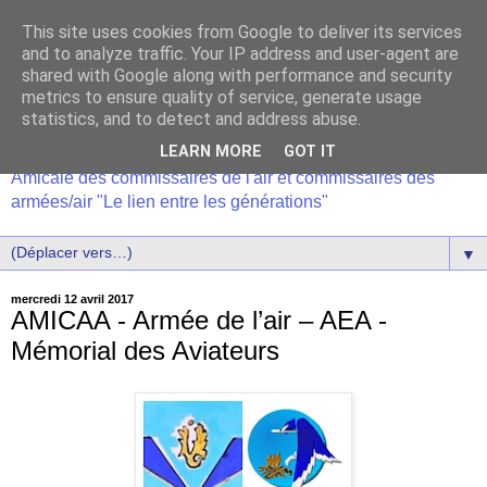
This site uses cookies from Google to deliver its services
and to analyze traffic. Your IP address and user-agent are
shared with Google along with performance and security
metrics to ensure quality of service, generate usage
statistics, and to detect and address abuse.
LEARN MORE
GOT IT
Amicale des commissaires de l'air et commissaires des
armées/air "Le lien entre les générations"
▼
mercredi 12 avril 2017
AMICAA - Armée de l’air – AEA -
Mémorial des Aviateurs