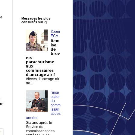
le
Messages les plus
consultés sur 7j
Zoom
ECA
𝗥𝗲𝗺
𝗶𝘀𝗲
𝗱𝗲
𝗯𝗿𝗲𝘃
𝗲𝘁𝘀
𝗽𝗮𝗿𝗮𝗰𝗵𝘂𝘁𝗶𝘀𝗺𝗲
𝗮𝘂𝘅
𝗰𝗼𝗺𝗺𝗶𝘀𝘀𝗮𝗶𝗿𝗲𝘀
𝗱’𝗮𝗻𝗰𝗿𝗮𝗴𝗲 𝗮𝗶𝗿 4
élèves d’ancrage air
de...
l'insp
ection
e
du
re
comm
issari
at des
armées
Six ans après le
Service du
commissariat des