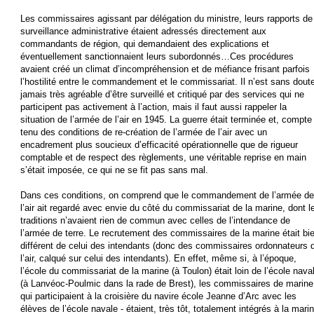
Les commissaires agissant par délégation du ministre, leurs rapports de
surveillance administrative étaient adressés directement aux
commandants de région, qui demandaient des explications et
éventuellement sanctionnaient leurs subordonnés…Ces procédures
avaient créé un climat d’incompréhension et de méfiance frisant parfois
l’hostilité entre le commandement et le commissariat. Il n’est sans dout
jamais très agréable d’être surveillé et critiqué par des services qui ne
participent pas activement à l’action, mais il faut aussi rappeler la
situation de l’armée de l’air en 1945. La guerre était terminée et, compte
tenu des conditions de re-création de l’armée de l’air avec un
encadrement plus soucieux d’efficacité opérationnelle que de rigueur
comptable et de respect des règlements, une véritable reprise en main
s’était imposée, ce qui ne se fit pas sans mal.
Dans ces conditions, on comprend que le commandement de l’armée de
l’air ait regardé avec envie du côté du commissariat de la marine, dont l
traditions n’avaient rien de commun avec celles de l’intendance de
l’armée de terre. Le recrutement des commissaires de la marine était bi
différent de celui des intendants (donc des commissaires ordonnateurs 
l’air, calqué sur celui des intendants). En effet, même si, à l’époque,
l’école du commissariat de la marine (à Toulon) était loin de l’école nava
(à Lanvéoc-Poulmic dans la rade de Brest), les commissaires de marine
qui participaient à la croisière du navire école Jeanne d’Arc avec les
élèves de l’école navale - étaient, très tôt, totalement intégrés à la mari