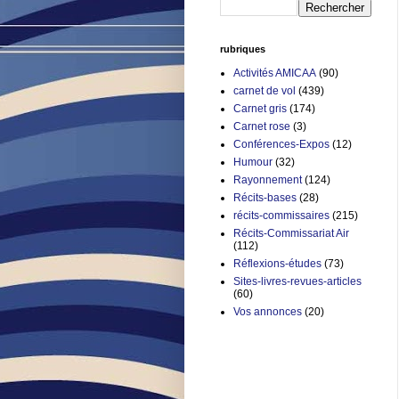
rubriques
Activités AMICAA
(90)
carnet de vol
(439)
Carnet gris
(174)
Carnet rose
(3)
Conférences-Expos
(12)
Humour
(32)
Rayonnement
(124)
Récits-bases
(28)
récits-commissaires
(215)
Récits-Commissariat Air
(112)
Réflexions-études
(73)
Sites-livres-revues-articles
(60)
Vos annonces
(20)