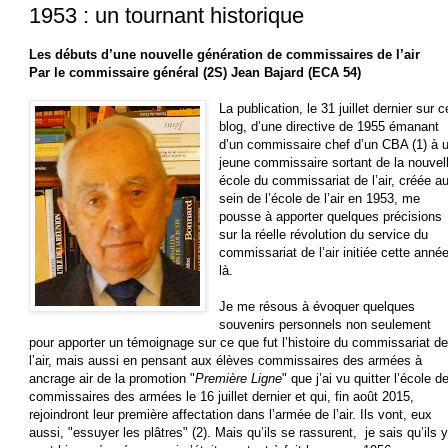
1953 : un tournant historique
Les débuts d’une nouvelle génération de commissaires de l’air
Par le commissaire général (2S) Jean Bajard (ECA 54)
La publication, le 31 juillet dernier sur c
blog, d’une directive de 1955 émanant
d’un commissaire chef d’un CBA (1) à 
jeune commissaire sortant de la nouvel
école du commissariat de l’air, créée a
sein de l’école de l’air en 1953, me
pousse à apporter quelques précisions
sur la réelle révolution du service du
commissariat de l’air initiée cette année
là.
Je me résous à évoquer quelques
souvenirs personnels non seulement
pour apporter un témoignage sur ce que fut l’histoire du commissariat de
l’air, mais aussi en pensant aux élèves commissaires des armées à
ancrage air de la promotion "
Première Ligne
" que j’ai vu quitter l’école d
commissaires des armées le 16 juillet dernier et qui, fin août 2015,
rejoindront leur première affectation dans l’armée de l’air. Ils vont, eux
aussi, "essuyer les plâtres" (2). Mais qu’ils se rassurent, je sais qu’ils y