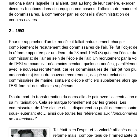
nationale dans laquelle ils allaient, tout au long de leur carrière, exercer
diverses fonctions dans des équipes composées d’officiers de marine et
de commissaires, à commencer par les conseils d’administration de
certains navires.
2 – 1953
Pour se rapprocher d’un tel modèle il fallait naturellement changer
complètement le recrutement des commissaires de l’air. Tel fut l’objet d
la réforme apportée par un décret du 28 avril 1953 (3) qui créa l’école du
commissariat de l’air au sein de l’école de l’air. Un recrutement par la vo
de l’ESI se poursuivit néanmoins pendant quelques années, parallèleme
avec le nouveau recrutement, car les
commissaires de l'air
(et non plu
ordonnateurs) issus du nouveau recrutement, calqué sur celui des
commissaires de marine, sortaient d’école officiers subalternes alors qu
l’ESI formait des officiers supérieurs.
D’autre part, la transformation du corps alla de pair avec l’accentuation 
sa militarisation. Cela se marqua formellement par les grades. Les
commissaires de 1ère classe etc… disparurent au profit de commissair
sous-lieutenant etc… ainsi que toutes les références aux "
fonctionnaire
de l’intendance
"
Tel était bien l’esprit et la volonté affichés de la
réforme mais, compte- tenu de l’immédiateté d