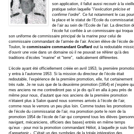
son application, il fallut aussi recourir à la vieill
pratique selon laquelle "
l’exécution précise et
confirme l’ordre
". Ce fut notamment le cas pou
la place et le statut de l’Ecole du commissariat
de l’air au sein de l’Ecole de l’air. La direction d
l’école fut confiée à un commissaire qui troqua
son uniforme de commissaire principal de la marine pour celui de
commissaire commandant de l’armée de l’air. Ancien élève de l’école de
Toulon, le
commissaire commandant Graffard
eut la redoutable missi
d’ouvrir une voie dans un domaine où il ne pouvait se référer qu’à des
traditions d’écoles "marine" et "terre", radicalement différentes.
L’école ayant été officiellement créée en avril 1953, la première promoti
y entra à l’automne 1953. Si la mission du directeur de l’école était
redoutable, l’expérience de la première promotion, elle, fut certainement
très rude. Je ne suis que de la deuxième promotion (1954) et j’espère q
mes anciens ne me contrediront pas si je dis qu’il en alla à peu près de
même pour nous, d’autant que nos anciens de la première promotion
n’étaient plus à Salon quand nous sommes arrivés à l’école de l’air,
comme nous le verrons un peu plus loin. Comme toutes les promotions
de l’école du commissariat de l’air, ma promotion porte le nom de la
promotion 1954 de l’école de l’air qui comprend tous les élèves (personn
navigant, mécaniciens, officiers des bases) entrés en même temps
qu’eux - pour moi la promotion commandant Héliot, à laquelle je suis fier
d’appartenir -. C’était un des symboles de la totale intégration des