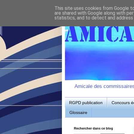
This site uses cookies from Google to 
are shared with Google along with per
statistics, and to detect and address
Amicale des commissaires d
RGPD publication
Concours éc
Glossaire
Rechercher dans ce blog