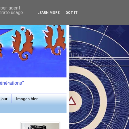
 user-agent
nerate usage
LEARN MORE
GOT IT
énérations"
jour
Images hier