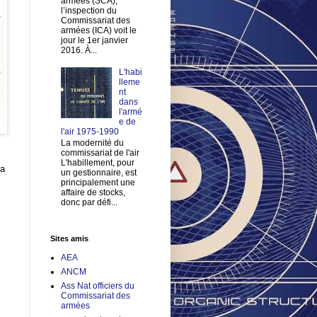
armées (SCA),
l’inspection du
Commissariat des
armées (ICA) voit le
jour le 1er janvier
2016. À...
L'habi
lleme
nt
dans
l'armé
e de
l'air 1975-1990
La modernité du
commissariat de l'air
L'habillement, pour
la
un gestionnaire, est
principalement une
affaire de stocks,
donc par défi...
Sites amis
AEA
ANCM
Ass Nat officiers du
Commissariat des
armées