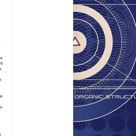
e
ie
nt
s
e
de
es
s
e