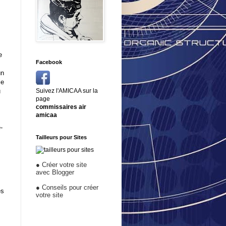
e
Facebook
un
le
u
Suivez l'AMICAA sur la
page
commissaires air
amicaa
-
Tailleurs pour Sites
●
Créer votre site
avec Blogger
●
Conseils pour créer
es
votre site