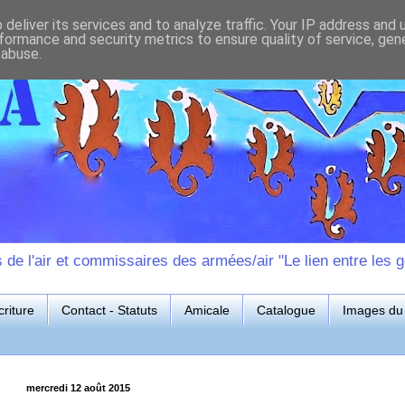
deliver its services and to analyze traffic. Your IP address and
formance and security metrics to ensure quality of service, ge
 abuse.
e l'air et commissaires des armées/air "Le lien entre les g
riture
Contact - Statuts
Amicale
Catalogue
Images du 
mercredi 12 août 2015