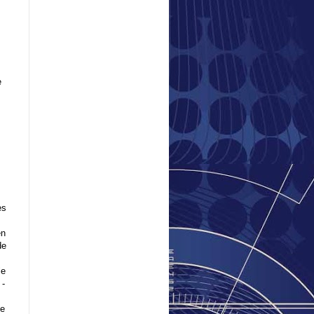
e
es
en
de
le
 -
ne