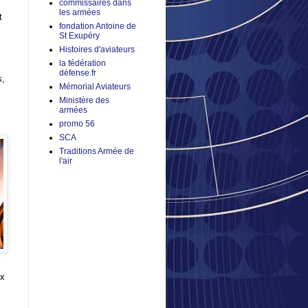
commissaires dans
les armées
t
fondation Antoine de
St Exupéry
Histoires d'aviateurs
la fédération
défense.fr
s,
Mémorial Aviateurs
Ministère des
armées
promo 56
SCA
Traditions Armée de
l'air
ux