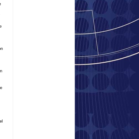
e
r
e
on
on
ue
el