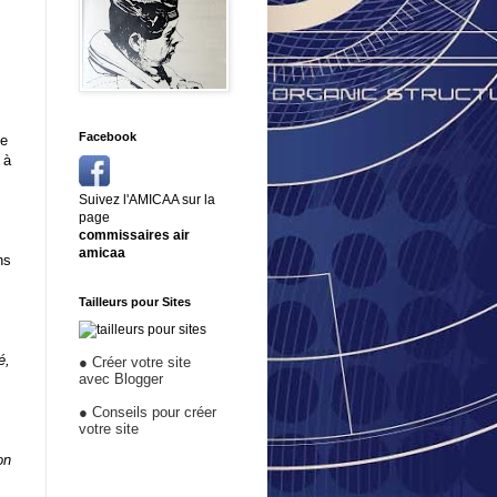
Facebook
le
 à
Suivez l'AMICAA sur la
page
é
commissaires air
amicaa
ns
Tailleurs pour Sites
é,
●
Créer votre site
avec Blogger
●
Conseils pour créer
votre site
on