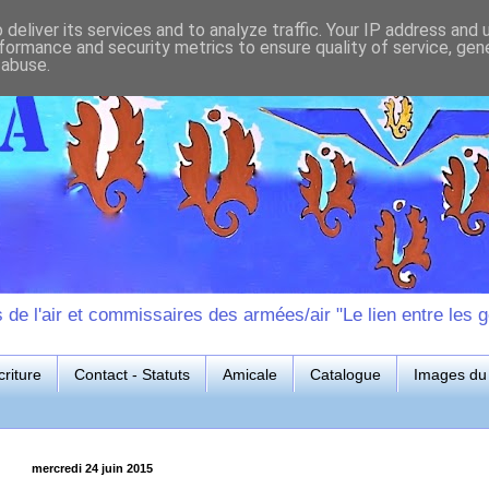
deliver its services and to analyze traffic. Your IP address and
formance and security metrics to ensure quality of service, ge
 abuse.
e l'air et commissaires des armées/air "Le lien entre les g
riture
Contact - Statuts
Amicale
Catalogue
Images du 
mercredi 24 juin 2015