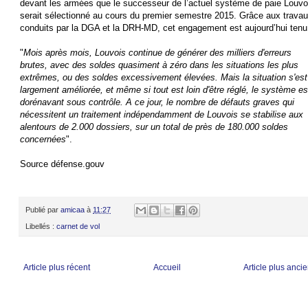
devant les armées que le successeur de l’actuel système de paie Louvo
serait sélectionné au cours du premier semestre 2015. Grâce aux trava
conduits par la DGA et la DRH-MD, cet engagement est aujourd’hui tenu
"
Mois après mois, Louvois continue de générer des milliers d'erreurs
brutes, avec des soldes quasiment à zéro dans les situations les plus
extrêmes, ou des soldes excessivement élevées. Mais la situation s'est
largement améliorée, et même si tout est loin d'être réglé, le système es
dorénavant sous contrôle. A ce jour, le nombre de défauts graves qui
nécessitent un traitement indépendamment de Louvois se stabilise aux
alentours de 2.000 dossiers, sur un total de près de 180.000 soldes
concernées
".
Source défense.gouv
Publié par
amicaa
à
11:27
Libellés :
carnet de vol
Article plus récent
Accueil
Article plus anci