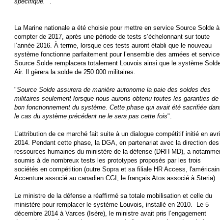
spécifique.
".
La Marine nationale a été choisie pour mettre en service Source Solde à
compter de 2017, après une période de tests s’échelonnant sur toute
l’année 2016. À terme, lorsque ces tests auront établi que le nouveau
système fonctionne parfaitement pour l’ensemble des armées et service
Source Solde remplacera totalement Louvois ainsi que le système Sold
Air. Il gèrera la solde de 250 000 militaires.
"
Source Solde assurera de manière autonome la paie des soldes des
militaires seulement lorsque nous aurons obtenu toutes les garanties de
bon fonctionnement du système. Cette phase qui avait été sacrifiée dan
le cas du système précédent ne le sera pas cette fois
".
L’attribution de ce marché fait suite à un dialogue compétitif initié en avri
2014. Pendant cette phase, la DGA, en partenariat avec la direction des
ressources humaines du ministère de la défense (DRH-MD), a notamme
soumis à de nombreux tests les prototypes proposés par les trois
sociétés en compétition (outre Sopra et sa filiale HR Access, l'américain
Accenture associé au canadien CGI, le français Atos associé à Steria).
Le ministre de la défense a réaffirmé sa totale mobilisation et celle du
ministère pour remplacer le système Louvois, installé en 2010. Le 5
décembre 2014 à Varces (Isère), le ministre avait pris l’engagement