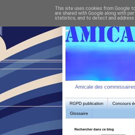
This site uses cookies from Google to 
are shared with Google along with per
statistics, and to detect and address
Amicale des commissaires d
RGPD publication
Concours éc
Glossaire
Rechercher dans ce blog