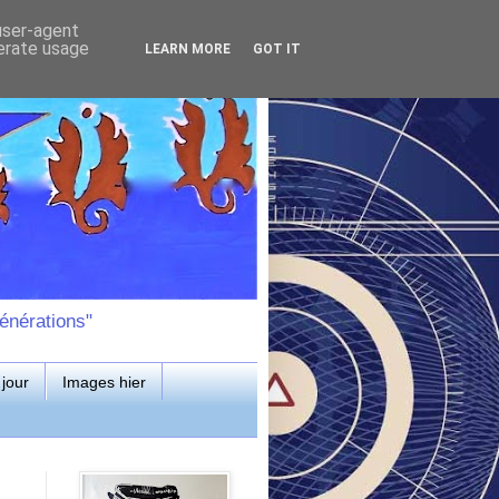
 user-agent
nerate usage
LEARN MORE
GOT IT
énérations"
jour
Images hier