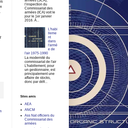
armées (SCA),
is
l’inspection du
ux
Commissariat des
.
armées (ICA) voit le
jour le 1er janvier
2016. À...
L'habi
lleme
t
nt
dans
l'armé
e de
l'air 1975-1990
La modernité du
commissariat de l'air
L'habillement, pour
un gestionnaire, est
principalement une
affaire de stocks,
donc par défi...
Sites amis
AEA
ANCM
en
Ass Nat officiers du
Commissariat des
armées