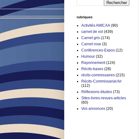
rubriques
Activités AMICAA
(90)
carnet de vol
(439)
Carnet gris
(174)
Carnet rose
(3)
Conférences-Expos
(12)
Humour
(32)
Rayonnement
(124)
Récits-bases
(28)
récits-commissaires
(215)
Récits-Commissariat Air
(112)
Réflexions-études
(73)
Sites-livres-revues-articles
(60)
Vos annonces
(20)