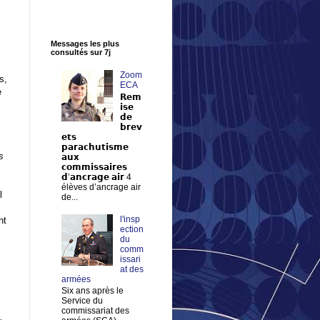
Messages les plus
consultés sur 7j
Zoom
s,
ECA
e
𝗥𝗲𝗺
𝗶𝘀𝗲
𝗱𝗲
𝗯𝗿𝗲𝘃
𝗲𝘁𝘀
𝗽𝗮𝗿𝗮𝗰𝗵𝘂𝘁𝗶𝘀𝗺𝗲
s
𝗮𝘂𝘅
𝗰𝗼𝗺𝗺𝗶𝘀𝘀𝗮𝗶𝗿𝗲𝘀
𝗱’𝗮𝗻𝗰𝗿𝗮𝗴𝗲 𝗮𝗶𝗿 4
élèves d’ancrage air
l
de...
l'insp
nt
ection
du
comm
issari
at des
armées
Six ans après le
Service du
commissariat des