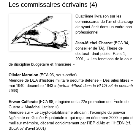
Les commissaires écrivains (4)
Quatrième livraison sur les
commissaires de l’air et d’ancrag
air ayant écrit dans un cadre non
professionnel
Jean-Michel Charzat
(ECA 94,
conseiller de TA). Thèse de
doctorat, droit public, Paris 1,
2001, « Les fonctions de la cour
de discipline budgétaire et financière »
Olivier Marmion
(ECA 96, sous-préfet)
Mémoire de DEA d’histoire militaire sécurité défense « Des ailes libres –
mai 1940- décembre 1943 »
(extrait diffusé dans le BLCA 53 de novemb
1999)
Erwan Cafferato
(ECA 98, stagiaire de la 22e promotion de l’École de
Guerre « Maréchal Leclerc »)
Mémoire sur « Le crypto-totalitarisme africain : l’exemple du pouvoir
Ngémiste en Guinée Équatoriale », qui reçut en décembre 2000 le prix d
meilleur mémoire, décerné conjointement par l’IEP d’Aix et l’IHEDN (cf.
BLCA 57 d’avril 2001)