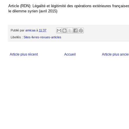
Article (RDN): Légalité et légitimité des opérations extérieures françaises
le dilemme syrien (avril 2015)
Publié par
amicaa
à
11:37
Libellés :
Sites-livres-revues-articles
Article plus récent
Accueil
Article plus anci