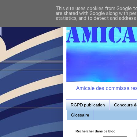
This site uses cookies from Google to 
are shared with Google along with per
statistics, and to detect and address
Amicale des commissaires d
RGPD publication
Concours éc
Glossaire
Rechercher dans ce blog