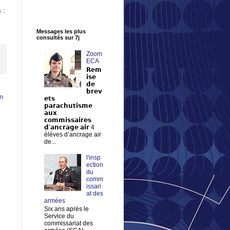
 :
Messages les plus
consultés sur 7j
Zoom
ECA
𝗥𝗲𝗺
𝗶𝘀𝗲
𝗱𝗲
𝗯𝗿𝗲𝘃
en
𝗲𝘁𝘀
𝗽𝗮𝗿𝗮𝗰𝗵𝘂𝘁𝗶𝘀𝗺𝗲
𝗮𝘂𝘅
𝗰𝗼𝗺𝗺𝗶𝘀𝘀𝗮𝗶𝗿𝗲𝘀
𝗱’𝗮𝗻𝗰𝗿𝗮𝗴𝗲 𝗮𝗶𝗿 4
élèves d’ancrage air
de...
l'insp
ection
du
comm
issari
at des
armées
Six ans après le
Service du
commissariat des