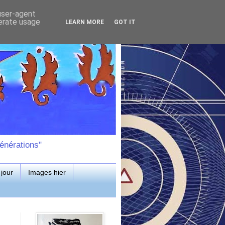
 user-agent
nerate usage
LEARN MORE
GOT IT
énérations"
jour
Images hier