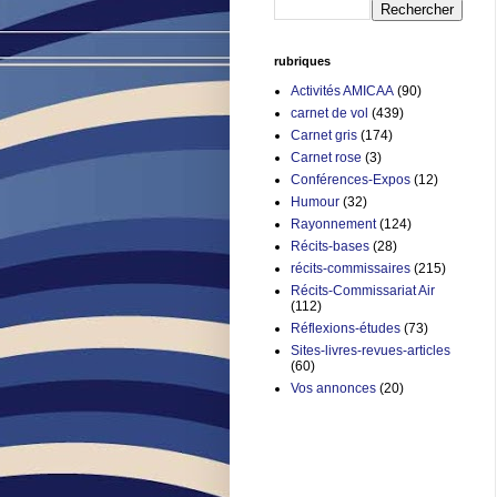
rubriques
Activités AMICAA
(90)
carnet de vol
(439)
Carnet gris
(174)
Carnet rose
(3)
Conférences-Expos
(12)
Humour
(32)
Rayonnement
(124)
Récits-bases
(28)
récits-commissaires
(215)
Récits-Commissariat Air
(112)
Réflexions-études
(73)
Sites-livres-revues-articles
(60)
Vos annonces
(20)