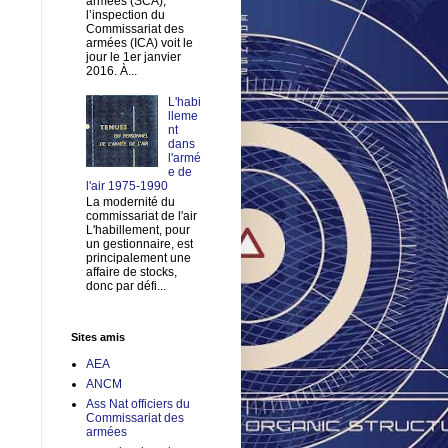
armées (SCA),
l’inspection du
Commissariat des
armées (ICA) voit le
jour le 1er janvier
2016. À...
L'habi
lleme
nt
dans
l'armé
e de
l'air 1975-1990
La modernité du
commissariat de l'air
L'habillement, pour
un gestionnaire, est
principalement une
affaire de stocks,
donc par défi...
Sites amis
AEA
ANCM
Ass Nat officiers du
Commissariat des
armées