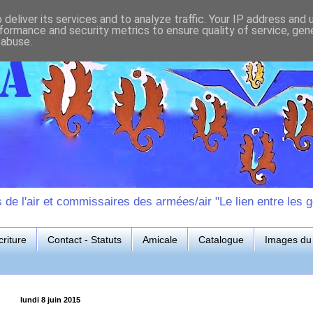
deliver its services and to analyze traffic. Your IP address and
formance and security metrics to ensure quality of service, ge
 abuse.
e l'air et commissaires des armées/air "Le lien entre les g
riture
Contact - Statuts
Amicale
Catalogue
Images du 
lundi 8 juin 2015