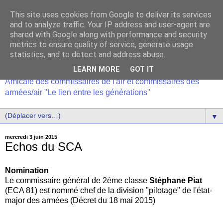
This site uses cookies from Google to deliver its services
and to analyze traffic. Your IP address and user-agent are
shared with Google along with performance and security
metrics to ensure quality of service, generate usage
statistics, and to detect and address abuse.
LEARN MORE
GOT IT
Amicale des commissaires de l'air et commissaires des
armées/air "Le lien entre les générations"
▼
mercredi 3 juin 2015
Echos du SCA
Nomination
Le commissaire général de 2ème classe
Stéphane Piat
(ECA 81) est nommé chef de la division "pilotage" de l'état-
major des armées (Décret du 18 mai 2015)