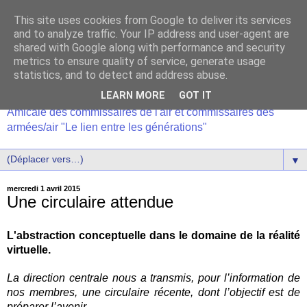
This site uses cookies from Google to deliver its services
and to analyze traffic. Your IP address and user-agent are
shared with Google along with performance and security
metrics to ensure quality of service, generate usage
statistics, and to detect and address abuse.
LEARN MORE
GOT IT
Amicale des commissaires de l'air et commissaires des
armées/air "Le lien entre les générations"
▼
mercredi 1 avril 2015
Une circulaire attendue
L'abstraction conceptuelle dans le domaine de la réalité
virtuelle.
La direction centrale nous a transmis, pour l’information de
nos membres, une circulaire récente, dont l’objectif est de
préparer l’avenir.