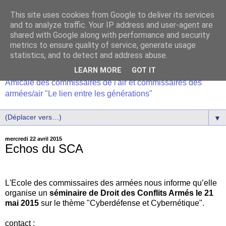
This site uses cookies from Google to deliver its services
and to analyze traffic. Your IP address and user-agent are
shared with Google along with performance and security
metrics to ensure quality of service, generate usage
statistics, and to detect and address abuse.
LEARN MORE
GOT IT
Amicale des commissaires de l'air et commissaires des
armées/air "Le lien entre les générations"
▼
mercredi 22 avril 2015
Echos du SCA
L'Ecole des commissaires des armées nous informe qu’elle
organise un
séminaire de Droit des Conflits Armés le 21
mai 2015
sur le thème "Cyberdéfense et Cybernétique".
contact :