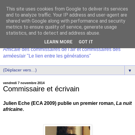
This site uses cookies from Google to deliver its services
and to analyze traffic. Your IP address and user-agent are
shared with Google along with performance and security
metrics to ensure quality of service, generate usage
statistics, and to detect and address abuse.
LEARN MORE
GOT IT
Amicale des commissaires de l'air et commissaires des
armées/air "Le lien entre les générations"
▼
vendredi 7 novembre 2014
Commissaire et écrivain
Julien Eche (ECA 2009) publie un premier roman,
La nuit
africaine
.