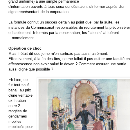
grand uniforme) à une simple permanence
d'information ouverte à tous ceux qui désiraient s'informer auprès d'un
digne représentant de la corporation.
La formule connut un succès certain au point que, par la suite, les
instances du Commissariat responsables du recrutement la préconisère
officiellement. Informés par la sonorisation, les "clients" affluèrent
...normalement.
Opération de choc
Mais il était dit que je ne m'en sortirais pas aussi aisément.
Effectivement, à la fin des fins, ne me fallait-il pas quitter une faculté en
effervescence non avoir salué le doyen ? Comment assurer une sortie
aussi digne que possible ?
Eh bien, ce
fut tout sauf
banal, au prix
d'une véritable
exfiltration
entre 2
rangées de
gendarmes
mobiles,
mobilisés pour