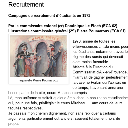
Recrutement
Campagne de recrutement d’étudiants en 1973
Par le commissaire colonel (cr) Dominique Le Floch (ECA 62)
illustrations commissaire général (2S) Pierre Poumaroux (ECA 61)
1973, année de toutes les
effervescences .....du moins pou
les étudiants, notamment avec le
régime des sursis qui devenait
alors moins favorable.
Affecté à la Direction du
Commissariat d'Aix-en-Provence, 
m'arrivait de gagner pédestremen
aquarelle Pierre Poumaroux
la caserne Forbin qui l'abritait en
ce temps, traversant ainsi une
bonne partie de la cité, cours Mirabeau compris.
Là, mon uniforme suscitait quelque émoi dans la population estudiantine
qui, pour une fois, privilégiait le cours Mirabeau ....aux cours de leurs
facultés respectives.
Je passais mon chemin dignement, non sans répliquer à certains
arguments particulièrement outranciers, souvent totalement hors de
propos.