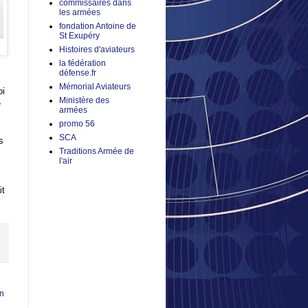
commissaires dans
les armées
fondation Antoine de
St Exupéry
Histoires d'aviateurs
la fédération
défense.fr
Mémorial Aviateurs
oi
Ministère des
é
armées
promo 56
SCA
s
Traditions Armée de
l'air
it
en