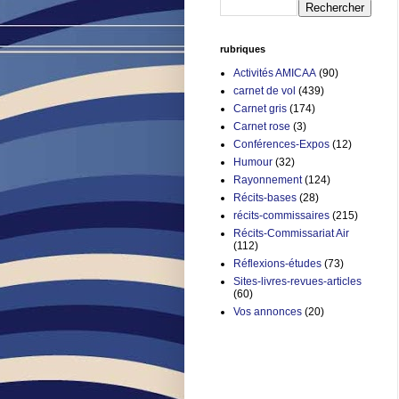
rubriques
Activités AMICAA
(90)
carnet de vol
(439)
Carnet gris
(174)
Carnet rose
(3)
Conférences-Expos
(12)
Humour
(32)
Rayonnement
(124)
Récits-bases
(28)
récits-commissaires
(215)
Récits-Commissariat Air
(112)
Réflexions-études
(73)
Sites-livres-revues-articles
(60)
Vos annonces
(20)