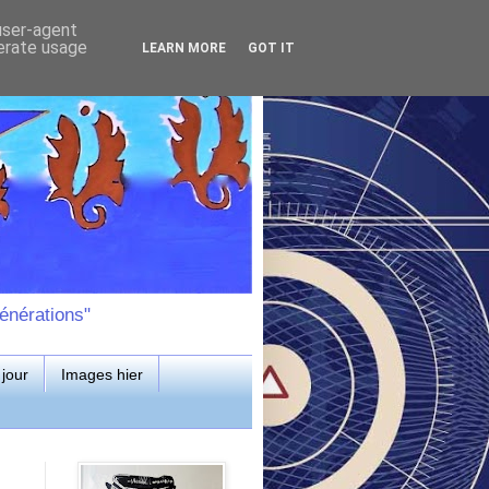
 user-agent
nerate usage
LEARN MORE
GOT IT
énérations"
jour
Images hier