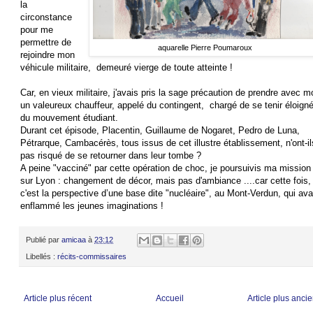
la
circonstance
pour me
permettre de
aquarelle Pierre Poumaroux
rejoindre mon
véhicule militaire, demeuré vierge de toute atteinte !
Car, en vieux militaire, j'avais pris la sage précaution de prendre avec m
un valeureux chauffeur, appelé du contingent, chargé de se tenir éloign
du mouvement étudiant.
Durant cet épisode, Placentin, Guillaume de Nogaret, Pedro de Luna,
Pétrarque, Cambacérès, tous issus de cet illustre établissement, n'ont-il
pas risqué de se retourner dans leur tombe ?
A peine "vacciné" par cette opération de choc, je poursuivis ma mission
sur Lyon : changement de décor, mais pas d'ambiance ....car cette fois,
c'est la perspective d’une base dite "nucléaire", au Mont-Verdun, qui ava
enflammé les jeunes imaginations !
Publié par
amicaa
à
23:12
Libellés :
récits-commissaires
Article plus récent
Accueil
Article plus anci