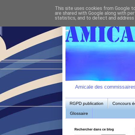
This site uses cookies from Google to 
are shared with Google along with per
statistics, and to detect and address
Amicale des commissaires d
RGPD publication
Concours éc
Glossaire
Rechercher dans ce blog