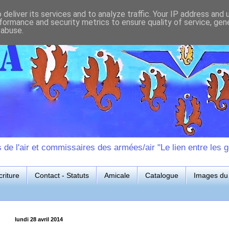
deliver its services and to analyze traffic. Your IP address and
formance and security metrics to ensure quality of service, ge
 abuse.
e l'air et commissaires des armées/air "Le lien entre les g
riture
Contact - Statuts
Amicale
Catalogue
Images du 
lundi 28 avril 2014