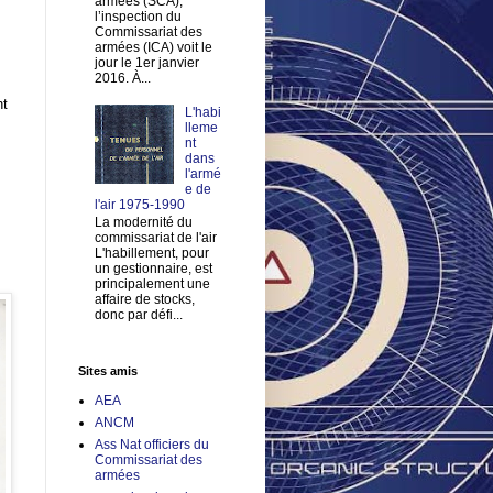
armées (SCA),
l’inspection du
Commissariat des
armées (ICA) voit le
jour le 1er janvier
2016. À...
nt
L'habi
lleme
nt
dans
l'armé
e de
l'air 1975-1990
La modernité du
commissariat de l'air
L'habillement, pour
un gestionnaire, est
principalement une
affaire de stocks,
donc par défi...
Sites amis
AEA
ANCM
Ass Nat officiers du
Commissariat des
armées