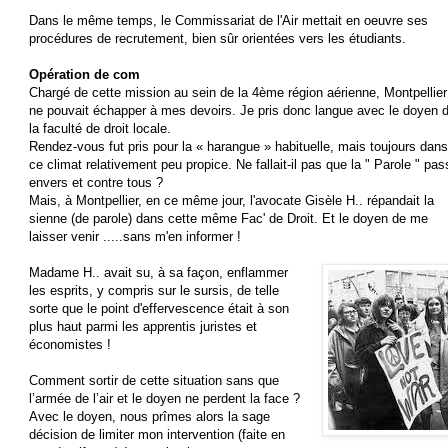
Dans le même temps, le Commissariat de l'Air mettait en oeuvre ses
procédures de recrutement, bien sûr orientées vers les étudiants.
Opération de com
Chargé de cette mission au sein de la 4ème région aérienne, Montpellier
ne pouvait échapper à mes devoirs. Je pris donc langue avec le doyen 
la faculté de droit locale.
Rendez-vous fut pris pour la « harangue » habituelle, mais toujours dans
ce climat relativement peu propice. Ne fallait-il pas que la " Parole " pas
envers et contre tous ?
Mais, à Montpellier, en ce même jour, l'avocate Gisèle H.. répandait la
sienne (de parole) dans cette même Fac' de Droit. Et le doyen de me
laisser venir .....sans m'en informer !
Madame H.. avait su, à sa façon, enflammer
les esprits, y compris sur le sursis, de telle
sorte que le point d'effervescence était à son
plus haut parmi les apprentis juristes et
économistes !
Comment sortir de cette situation sans que
l’armée de l’air et le doyen ne perdent la face ?
Avec le doyen, nous prîmes alors la sage
décision de limiter mon intervention (faite en