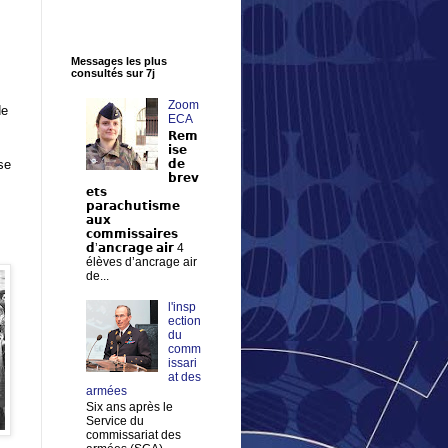
Messages les plus
consultés sur 7j
Zoom
de
ECA
𝗥𝗲𝗺
𝗶𝘀𝗲
se
𝗱𝗲
𝗯𝗿𝗲𝘃
𝗲𝘁𝘀
𝗽𝗮𝗿𝗮𝗰𝗵𝘂𝘁𝗶𝘀𝗺𝗲
𝗮𝘂𝘅
𝗰𝗼𝗺𝗺𝗶𝘀𝘀𝗮𝗶𝗿𝗲𝘀
𝗱’𝗮𝗻𝗰𝗿𝗮𝗴𝗲 𝗮𝗶𝗿 4
élèves d’ancrage air
de...
l'insp
ection
du
comm
issari
at des
armées
Six ans après le
Service du
commissariat des