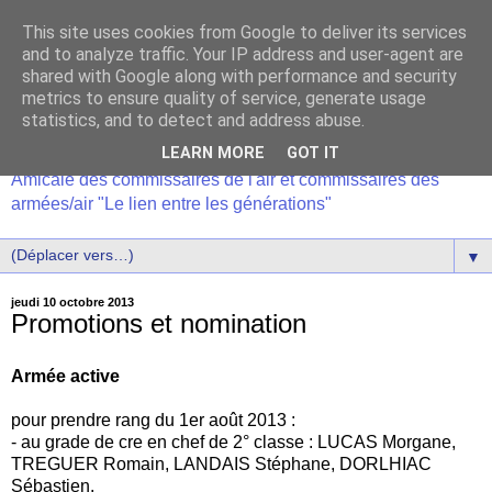
This site uses cookies from Google to deliver its services
and to analyze traffic. Your IP address and user-agent are
shared with Google along with performance and security
metrics to ensure quality of service, generate usage
statistics, and to detect and address abuse.
LEARN MORE
GOT IT
Amicale des commissaires de l'air et commissaires des
armées/air "Le lien entre les générations"
▼
jeudi 10 octobre 2013
Promotions et nomination
Armée active
pour prendre rang du 1er août 2013 :
- au grade de cre en chef de 2° classe : LUCAS Morgane,
TREGUER Romain, LANDAIS Stéphane, DORLHIAC
Sébastien.