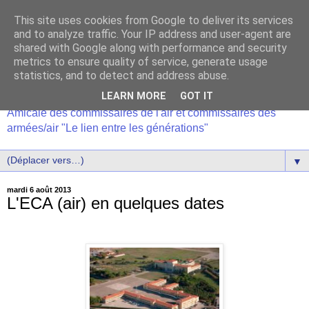
This site uses cookies from Google to deliver its services
and to analyze traffic. Your IP address and user-agent are
shared with Google along with performance and security
metrics to ensure quality of service, generate usage
statistics, and to detect and address abuse.
LEARN MORE
GOT IT
Amicale des commissaires de l'air et commissaires des
armées/air "Le lien entre les générations"
▼
mardi 6 août 2013
L'ECA (air) en quelques dates