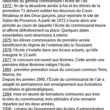
rattachée au général commandant l’école de l’air.
1972
: fin de la deuxième année à Aix et les élèves de la
promotion 71 doivent oublier les douceurs du Cours
Mirabeau et des Deux garçons, pour rejoindre le site de
Salon-de-Provence. A partir de 1972 s’ouvre alors une
période au cours de laquelle l’école du commissariat trouve
et affirme définitivement sa place. Quelques dates
essentielles sont néanmoins à retenir.
1975
: les élèves commissaires de première année
bénéficient du régime de l’externat dès la Toussaint.
1976
: l’école s’installe dans ses locaux actuels, qu’elle
inaugure le 13 avril.
1977
: le concours est ouvert aux femmes. Cette année une
première élève féminine intègre l’école.
1984
: première promotion issue du concours commun Terre,
Marine, Air.
Depuis les années 1990, l’École du commissariat de l’air a
adapté en permanence son enseignement aux évolutions
sociétales et géostratégiques.
1994
: mise en œuvre de formations communes aux trois
écoles du commissariat, trois périodes d’une semaine
réparties sur les deux années.
2006
: créaton du Groupement des écoles d’administration