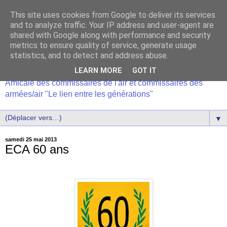
This site uses cookies from Google to deliver its services
and to analyze traffic. Your IP address and user-agent are
shared with Google along with performance and security
metrics to ensure quality of service, generate usage
statistics, and to detect and address abuse.
LEARN MORE
GOT IT
Amicale des commissaires de l'air et commissaires des
armées/air "Le lien entre les générations"
▼
samedi 25 mai 2013
ECA 60 ans