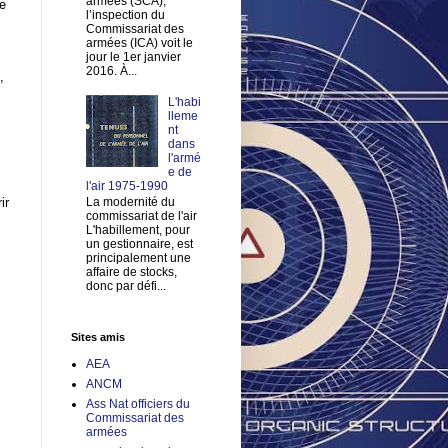
armées (SCA),
de
l’inspection du
Commissariat des
armées (ICA) voit le
jour le 1er janvier
2016. À...
,
L'habi
lleme
nt
dans
l'armé
e de
l'air 1975-1990
ir
La modernité du
commissariat de l'air
L'habillement, pour
un gestionnaire, est
principalement une
affaire de stocks,
donc par défi...
Sites amis
AEA
ANCM
Ass Nat officiers du
Commissariat des
armées