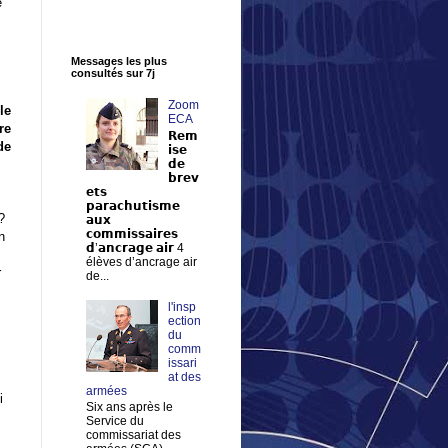
e
Messages les plus
consultés sur 7j
Zoom
le
ECA
re
𝗥𝗲𝗺
de
𝗶𝘀𝗲
𝗱𝗲
𝗯𝗿𝗲𝘃
𝗲𝘁𝘀
𝗽𝗮𝗿𝗮𝗰𝗵𝘂𝘁𝗶𝘀𝗺𝗲
?
𝗮𝘂𝘅
𝗰𝗼𝗺𝗺𝗶𝘀𝘀𝗮𝗶𝗿𝗲𝘀
n
𝗱’𝗮𝗻𝗰𝗿𝗮𝗴𝗲 𝗮𝗶𝗿 4
élèves d’ancrage air
r
de...
l'insp
ection
du
comm
issari
at des
armées
i
Six ans après le
Service du
commissariat des