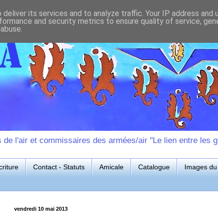
deliver its services and to analyze traffic. Your IP address and
formance and security metrics to ensure quality of service, ge
 abuse.
e l'air et commissaires des armées/air "Le lien entre les g
riture
Contact - Statuts
Amicale
Catalogue
Images du 
vendredi 10 mai 2013