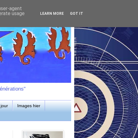
 user-agent
nerate usage
LEARN MORE
GOT IT
énérations"
jour
Images hier