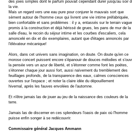
des joies simples dont le parfum pouvait cependant durer jusqu'au soir 
la vie.
Mais un regard vers une eau pure pour conjurer le mauvais sort que
sèment autour de l'homme ceux qui livrent une vie intime préfabriquée,
bien confortable et sans problèmes : il y a, entassés sur le terrain vague
promis à la construction et déjà hérissé de grues, les pans de mur de la
salle d'eau, le recoin du séjour intime et les courbes d'escaliers, cela
amoncelé en dix et dix exemplaires, autant que d'étages annoncés par
l'élévateur mécanique!
Alors, dans cet univers sans imagination, on doute. On doute qu'en ce
morose concert puissent encore s'épanouir de douces mélodies et s'ouvr
la pensée vers un azur de liberté, et s'étonner comme font les poètes,
s'étonner chaque jour aussi fort, aussi naïvement du tremblement des
feuillages profonds, de la transparence des eaux, calmes consciences
ouvertes sur l'espace ; et noter la claire idée du dépouillement
hivernal, après les fauves envolées de l'automne.
Et n'être jamais las de jouer au jeu de la naissance des couleurs de la
terre.
Jamais las de discerner en ces splendeurs l'oasis de paix où l'homme
puisse enfin songer à se redécouvrir.
Commissaire général Jacques Ammann