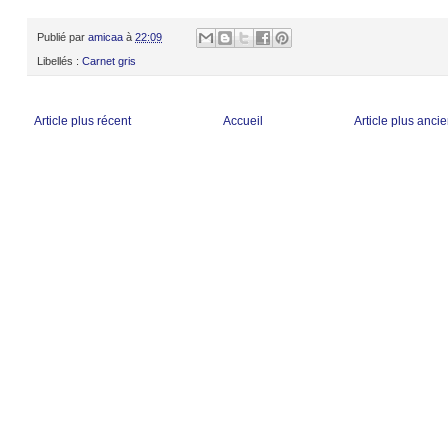
Publié par
amicaa
à
22:09
Libellés :
Carnet gris
Article plus récent
Accueil
Article plus anci