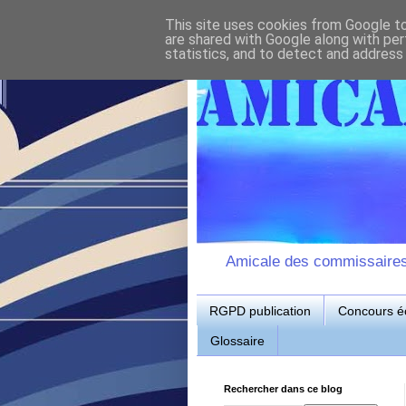
This site uses cookies from Google to 
are shared with Google along with per
statistics, and to detect and address
Amicale des commissaires d
RGPD publication
Concours éc
Glossaire
Rechercher dans ce blog