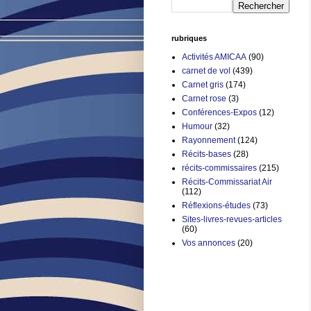
rubriques
Activités AMICAA
(90)
carnet de vol
(439)
Carnet gris
(174)
Carnet rose
(3)
Conférences-Expos
(12)
Humour
(32)
Rayonnement
(124)
Récits-bases
(28)
récits-commissaires
(215)
Récits-Commissariat Air
(112)
Réflexions-études
(73)
Sites-livres-revues-articles
(60)
Vos annonces
(20)