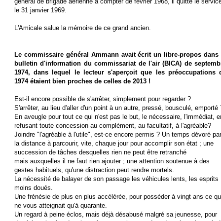
général de brigade aérienne à compter de février 1968, il quitte le servic
le 31 janvier 1969.
L'Amicale salue la mémoire de ce grand ancien.
Le commissaire général Ammann avait écrit un libre-propos dans 
bulletin d'information du commissariat de l'air (BICA) de septemb
1974, dans lequel le lecteur s'aperçoit que les préoccupations 
1974 étaient bien proches de celles de 2013 !
Est-il encore possible de s'arrêter, simplement pour regarder ?
S'arrêter, au lieu d'aller d'un point à un autre, pressé, bousculé, emporté 
En aveugle pour tout ce qui n'est pas le but, le nécessaire, l'immédiat, e
refusant toute concession au complément, au facultatif, à l'agréable?
Joindre "l'agréable à l'utile", est-ce encore permis ? Un temps dévoré pa
la distance à parcourir, vite, chaque jour pour accomplir son état ; une
succession de tâches desquelles rien ne peut être retranché
mais auxquelles il ne faut rien ajouter ; une attention soutenue à des
gestes habituels, qu'une distraction peut rendre mortels.
La nécessité de balayer de son passage les véhicules lents, les esprits
moins doués.
Une frénésie de plus en plus accélérée, pour posséder à vingt ans ce qu
ne vous atteignait qu'à quarante.
Un regard à peine éclos, mais déjà désabusé malgré sa jeunesse, pour