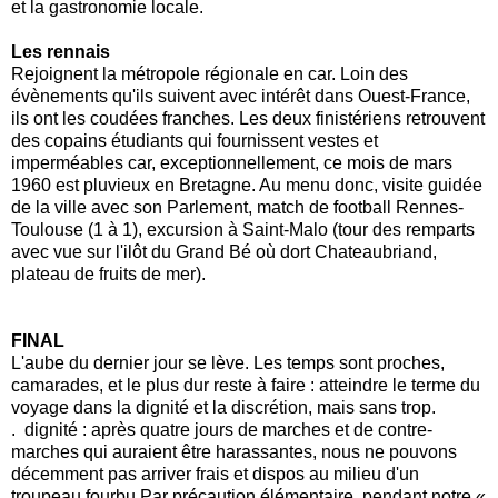
et la gastronomie locale.
Les rennais
Rejoignent la métropole régionale en car. Loin des
évènements qu'ils suivent avec intérêt dans Ouest-France,
ils ont les coudées franches. Les deux finistériens retrouvent
des copains étudiants qui fournissent vestes et
imperméables car, exceptionnellement, ce mois de mars
1960 est pluvieux en Bretagne. Au menu donc, visite guidée
de la ville avec son Parlement, match de football Rennes-
Toulouse (1 à 1), excursion à Saint-Malo (tour des remparts
avec vue sur l'ilôt du Grand Bé où dort Chateaubriand,
plateau de fruits de mer).
FINAL
L'aube du dernier jour se lève. Les temps sont proches,
camarades, et le plus dur reste à faire : atteindre le terme du
voyage dans la dignité et la discrétion, mais sans trop.
. dignité : après quatre jours de marches et de contre-
marches qui auraient être harassantes, nous ne pouvons
décemment pas arriver frais et dispos au milieu d'un
troupeau fourbu.Par précaution élémentaire, pendant notre «