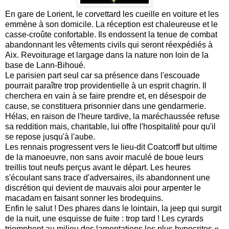
En gare de Lorient, le corvettard les cueille en voiture et les
emmène à son domicile. La réception est chaleureuse et le
casse-croûte confortable. Ils endossent la tenue de combat
abandonnant les vêtements civils qui seront réexpédiés à
Aix. Revoiturage et largage dans la nature non loin de la
base de Lann-Bihoué.
Le parisien part seul car sa présence dans l'escouade
pourrait paraître trop providentielle à un esprit chagrin. Il
cherchera en vain à se faire prendre et, en désespoir de
cause, se constituera prisonnier dans une gendarmerie.
Hélas, en raison de l'heure tardive, la maréchaussée refuse
sa reddition mais, charitable, lui offre l'hospitalité pour qu'il
se repose jusqu'à l'aube.
Les rennais progressent vers le lieu-dit Coatcorff but ultime
de la manoeuvre, non sans avoir maculé de boue leurs
treillis tout neufs perçus avant le départ. Les heures
s'écoulant sans trace d'adversaires, ils abandonnent une
discrétion qui devient de mauvais aloi pour arpenter le
macadam en faisant sonner les brodequins.
Enfin le salut ! Des phares dans le lointain, la jeep qui surgit
de la nuit, une esquisse de fuite : trop tard ! Les cyrards
triomphent au milieu des lamentations les plus hypocrites «