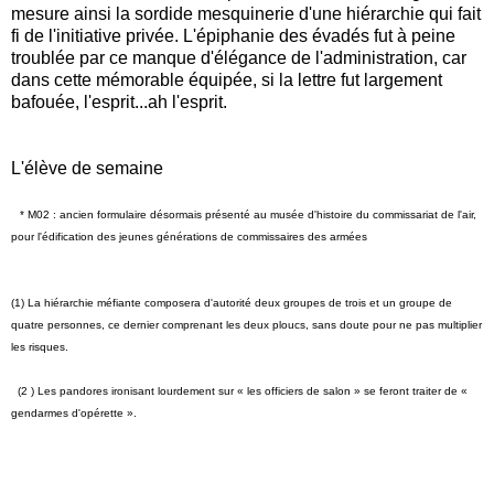
mesure ainsi la sordide mesquinerie d'une hiérarchie qui fait
fi de l'initiative privée. L'épiphanie des évadés fut à peine
troublée par ce manque d'élégance de l'administration, car
dans cette mémorable équipée, si la lettre fut largement
bafouée, l'esprit...ah l'esprit.
L'élève de semaine
* M02 : ancien formulaire désormais présenté au musée d'histoire du commissariat de l'air,
pour l'édification des jeunes générations de commissaires des armées
(1) La hiérarchie méfiante composera d'autorité deux groupes de trois et un groupe de
quatre personnes, ce dernier comprenant les deux ploucs, sans doute pour ne pas multiplier
les risques.
(2 )
Les pandores ironisant lourdement sur « les officiers de salon » se feront traiter de «
gendarmes d'opérette ».