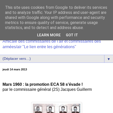
This site uses cookies from Google to deliver its services
and to analyze traffic. Your IP address and user-agent are
shared with Google along with performance and security
metrics to ensure quality of service, generate usage
statistics, and to detect and address abuse.
LEARN MORE
GOT IT
Amicale des commissaires de l'air et commissaires des
armées/air "Le lien entre les générations"
▼
jeudi 14 mars 2013
Mars 1960 : la promotion ECA 58 s'évade !
par le commissaire général (2S) Jacques Guillerm