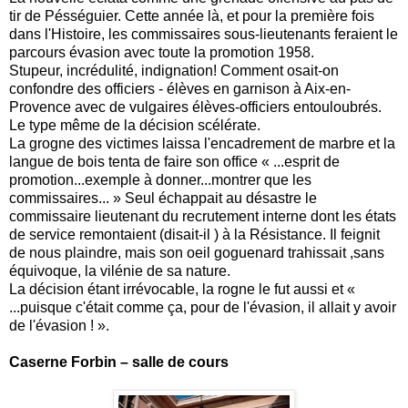
tir de Pésséguier. Cette année là, et pour la première fois
dans l'Histoire, les commissaires sous-lieutenants feraient le
parcours évasion avec toute la promotion 1958.
Stupeur, incrédulité, indignation! Comment osait-on
confondre des officiers - élèves en garnison à Aix-en-
Provence avec de vulgaires élèves-officiers entouloubrés.
Le type même de la décision scélérate.
La grogne des victimes laissa l'encadrement de marbre et la
langue de bois tenta de faire son office « ...esprit de
promotion...exemple à donner...montrer que les
commissaires... » Seul échappait au désastre le
commissaire lieutenant du recrutement interne dont les états
de service remontaient (disait-il ) à la Résistance. Il feignit
de nous plaindre, mais son oeil goguenard trahissait ,sans
équivoque, la vilénie de sa nature.
La décision étant irrévocable, la rogne le fut aussi et «
...puisque c'était comme ça, pour de l'évasion, il allait y avoir
de l'évasion ! ».
Caserne Forbin – salle de cours