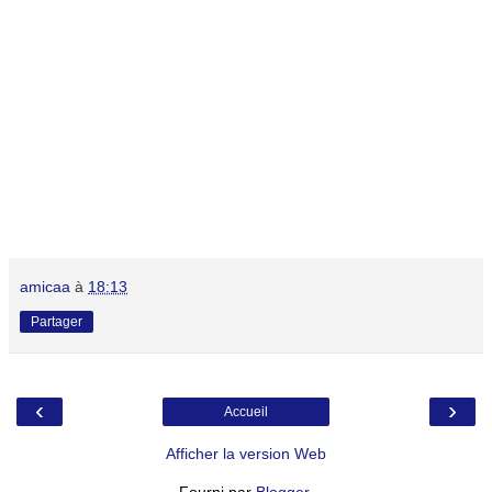
amicaa
à
18:13
Partager
‹
›
Accueil
Afficher la version Web
Fourni par
Blogger
.