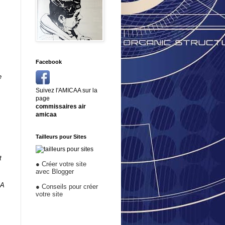
Facebook
e
Suivez l'AMICAA sur la
page
commissaires air
amicaa
e
Tailleurs pour Sites
t
●
Créer votre site
avec Blogger
EA
●
Conseils pour créer
votre site