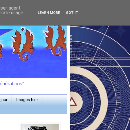
 user-agent
nerate usage
LEARN MORE
GOT IT
énérations"
jour
Images hier