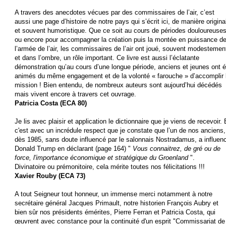
A travers des anecdotes vécues par des commissaires de l’air, c’est
aussi une page d’histoire de notre pays qui s’écrit ici, de manière origina
et souvent humoristique. Que ce soit au cours de périodes douloureuse
ou encore pour accompagner la création puis la montée en puissance d
l’armée de l’air, les commissaires de l’air ont joué, souvent modestemen
et dans l’ombre, un rôle important. Ce livre est aussi l’éclatante
démonstration qu’au cours d’une longue période, anciens et jeunes ont é
animés du même engagement et de la volonté « farouche » d’accomplir 
mission ! Bien entendu, de nombreux auteurs sont aujourd’hui décédés
mais vivent encore à travers cet ouvrage.
Patricia Costa (ECA 80)
Je lis avec plaisir et application le dictionnaire que je viens de recevoir. 
c'est avec un incrédule respect que je constate que l’un de nos anciens,
dès 1985, sans doute influencé par le salonnais Nostradamus, a influen
Donald Trump en déclarant (page 164) "
Vous connaitrez, de gré ou de
force, l'importance économique et stratégique du Groenland
".
Divinatoire ou prémonitoire, cela mérite toutes nos félicitations !!!
Xavier Rouby (ECA 73)
A tout Seigneur tout honneur, un immense merci notamment à notre
secrétaire général Jacques Primault, notre historien François Aubry et
bien sûr nos présidents émérites, Pierre Ferran et Patricia Costa, qui
œuvrent avec constance pour la continuité d'un esprit "Commissariat de