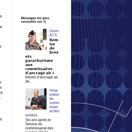
us
Messages les plus
consultés sur 7j
me
Zoom
ECA
𝗥𝗲𝗺
𝗶𝘀𝗲
r
𝗱𝗲
𝗯𝗿𝗲𝘃
𝗲𝘁𝘀
𝗽𝗮𝗿𝗮𝗰𝗵𝘂𝘁𝗶𝘀𝗺𝗲
𝗮𝘂𝘅
𝗰𝗼𝗺𝗺𝗶𝘀𝘀𝗮𝗶𝗿𝗲𝘀
𝗱’𝗮𝗻𝗰𝗿𝗮𝗴𝗲 𝗮𝗶𝗿 4
élèves d’ancrage air
de...
x
es
l'insp
nt
ection
s
du
comm
issari
at des
armées
ir
Six ans après le
Service du
commissariat des