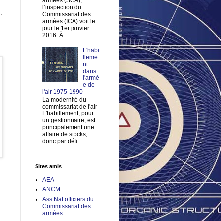
armées (SCA),
l’inspection du
,
Commissariat des
armées (ICA) voit le
jour le 1er janvier
2016. À...
L'habi
lleme
nt
dans
l'armé
e de
l'air 1975-1990
La modernité du
commissariat de l'air
L'habillement, pour
un gestionnaire, est
principalement une
affaire de stocks,
donc par défi...
Sites amis
AEA
ANCM
Ass Nat officiers du
Commissariat des
armées