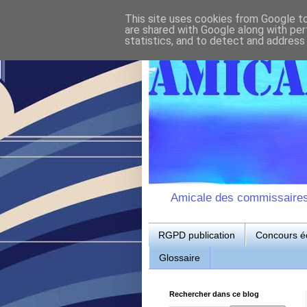
This site uses cookies from Google to 
are shared with Google along with per
statistics, and to detect and address
Amicale des commissaires d
RGPD publication
Concours éc
Glossaire
Rechercher dans ce blog