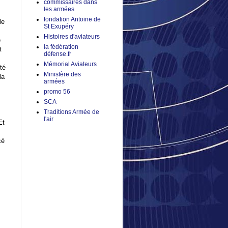
commissaires dans
les armées
fondation Antoine de
le
St Exupéry
s
Histoires d'aviateurs
e
la fédération
t
défense.fr
Mémorial Aviateurs
té
Ministère des
la
armées
promo 56
SCA
Traditions Armée de
l'air
Et
cé