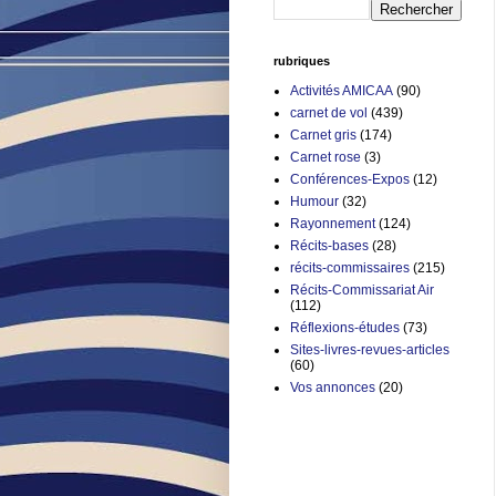
rubriques
Activités AMICAA
(90)
carnet de vol
(439)
Carnet gris
(174)
Carnet rose
(3)
Conférences-Expos
(12)
Humour
(32)
Rayonnement
(124)
Récits-bases
(28)
récits-commissaires
(215)
Récits-Commissariat Air
(112)
Réflexions-études
(73)
Sites-livres-revues-articles
(60)
Vos annonces
(20)