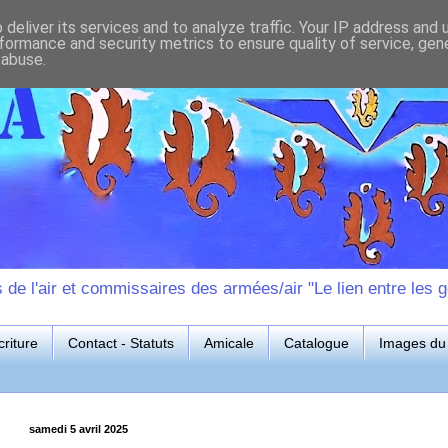
deliver its services and to analyze traffic. Your IP address and
formance and security metrics to ensure quality of service, ge
 abuse.
e l'air et commissaires des armées/air "Le lien entre les g
riture
Contact - Statuts
Amicale
Catalogue
Images du 
samedi 5 avril 2025