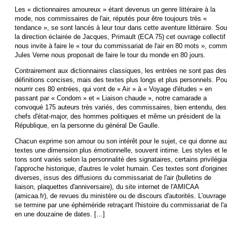
Les « dictionnaires amoureux » étant devenus un genre littéraire à la
mode, nos commissaires de l'air, réputés pour être toujours très «
tendance », se sont lancés à leur tour dans cette aventure littéraire. So
la direction éclairée de Jacques, Primault (ECA 75) cet ouvrage collectif
nous invite à faire le « tour du commissariat de l'air en 80 mots », com
Jules Verne nous proposait de faire le tour du monde en 80 jours.
Contrairement aux dictionnaires classiques, les entrées ne sont pas des
définitions concises, mais des textes plus longs et plus personnels. Pou
nourrir ces 80 entrées, qui vont de « Air » à « Voyage d'études » en
passant par « Condom » et « Liaison chaude », notre camarade a
convoqué 175 auteurs très variés, des commissaires, bien entendu, des
chefs d'état-major, des hommes politiques et même un président de la
République, en la personne du général De Gaulle.
Chacun exprime son amour ou son intérêt pour le sujet, ce qui donne au
textes une dimension plus émotionnelle, souvent intime. Les styles et l
tons sont variés selon la personnalité des signataires, certains privilégia
l'approche historique, d'autres le volet humain. Ces textes sont d'origine
diverses, issus des diffusions du commissariat de l'air (bulletins de
liaison, plaquettes d'anniversaire), du site internet de l'AMICAA
(amicaa.fr), de revues du ministère ou de discours d'autorités. L'ouvrage
se termine par une éphéméride retraçant l'histoire du commissariat de l'a
en une douzaine de dates. […]