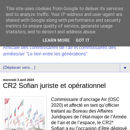
This site uses cookies from Google to deliver its services
and to analyze traffic. Your IP address and user-agent are
shared with Google along with performance and security
metrics to ensure quality of service, generate usage
statistics, and to detect and address abuse.
LEARN MORE
GOT IT
Amicale des commissaires de l'air et commissaires des
armées/air "Le lien entre les générations"
▼
mercredi 3 avril 2024
CR2 Sofian juriste et opérationnel
Commissaire d’ancrage Air (OSC
2020) et affecté en tant qu’officier
traitant au Bureau des Affaires
Juridiques de l’état-major de l’Armée
de l’air et de l’espace, le CR2*
Sofian a eu l’occasion d’être déployé