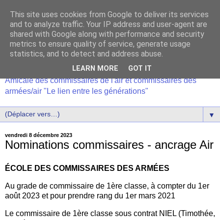
This site uses cookies from Google to deliver its services
and to analyze traffic. Your IP address and user-agent are
shared with Google along with performance and security
metrics to ensure quality of service, generate usage
statistics, and to detect and address abuse.
LEARN MORE
GOT IT
Amicale des commissaires de l'air et commissaires des
armées/air "Le lien entre les générations"
▼
vendredi 8 décembre 2023
Nominations commissaires - ancrage Air
ÉCOLE DES COMMISSAIRES DES ARMÉES
Au grade de commissaire de 1ère classe, à compter du 1er
août 2023 et pour prendre rang du 1er mars 2021
Le commissaire de 1ère classe sous contrat NIEL (Timothée,