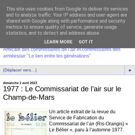
This site uses cookies from Google to deliver its services
and to analyze traffic. Your IP address and user-agent are
shared with Google along with performance and security
metrics to ensure quality of service, generate usage
statistics, and to detect and address abuse.
LEARN MORE
GOT IT
Amicale des commissaires de l'air et commissaires des
armées/air "Le lien entre les générations"
▼
dimanche 2 avril 2023
1977 : Le Commissariat de l’air sur le
Champ-de-Mars
Un article extrait de la revue du
Service de Fabrication du
Commissariat de l’air (Ris-Orangis) «
Le Bélier », paru à l’automne 1977.