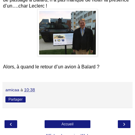
d’un….char Leclerc !
Alors, à quand le retour d’un avion à Balard ?
amicaa
à
10:38
Partager
‹
›
Accueil