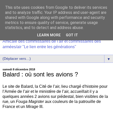
This site uses cookies from Google to deliver its services
and to analyze traffic. Your IP address and user-agent are
shared with Google along with performance and security
metrics to ensure quality of service, generate usage
statistics, and to detect and address abuse.
LEARN MORE
GOT IT
Amicale des commissaires de l'air et commissaires des
armées/air "Le lien entre les générations"
▼
samedi 8 décembre 2018
Balard : où sont les avions ?
Le site de Balard, la Cité de l’air, lieu chargé d'histoire pour
l’Armée de l’air et le ministère de l’air, accueillait il y a
quelques années 2 avions sur piédestal, bien visibles de la
rue, un
Fouga Magister
aux couleurs de la patrouille de
France et un
Mirage
III.