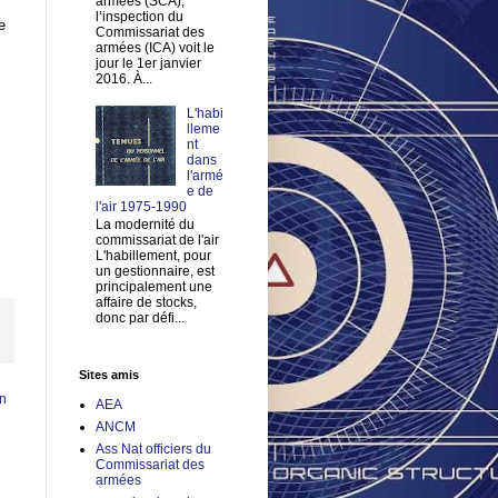
armées (SCA),
l’inspection du
e
Commissariat des
armées (ICA) voit le
jour le 1er janvier
2016. À...
L'habi
lleme
nt
dans
l'armé
e de
l'air 1975-1990
La modernité du
commissariat de l'air
L'habillement, pour
un gestionnaire, est
principalement une
affaire de stocks,
donc par défi...
Sites amis
en
AEA
ANCM
Ass Nat officiers du
Commissariat des
armées