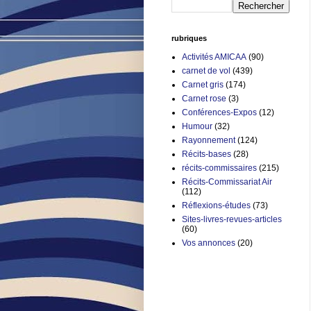
rubriques
Activités AMICAA
(90)
carnet de vol
(439)
Carnet gris
(174)
Carnet rose
(3)
Conférences-Expos
(12)
Humour
(32)
Rayonnement
(124)
Récits-bases
(28)
récits-commissaires
(215)
Récits-Commissariat Air
(112)
Réflexions-études
(73)
Sites-livres-revues-articles
(60)
Vos annonces
(20)