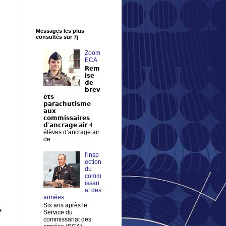
Messages les plus
consultés sur 7j
Zoom
ECA
𝗥𝗲𝗺
𝗶𝘀𝗲
𝗱𝗲
𝗯𝗿𝗲𝘃
𝗲𝘁𝘀
𝗽𝗮𝗿𝗮𝗰𝗵𝘂𝘁𝗶𝘀𝗺𝗲
𝗮𝘂𝘅
𝗰𝗼𝗺𝗺𝗶𝘀𝘀𝗮𝗶𝗿𝗲𝘀
𝗱’𝗮𝗻𝗰𝗿𝗮𝗴𝗲 𝗮𝗶𝗿 4
élèves d’ancrage air
de...
l'insp
ection
du
comm
issari
at des
armées
Six ans après le
e
Service du
commissariat des