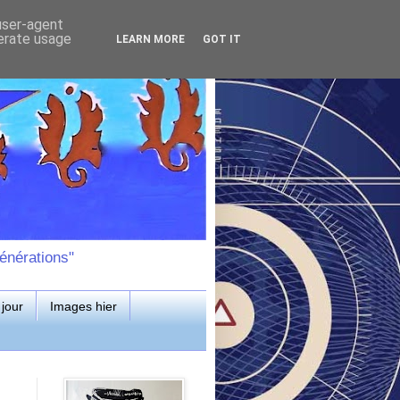
 user-agent
nerate usage
LEARN MORE
GOT IT
énérations"
jour
Images hier