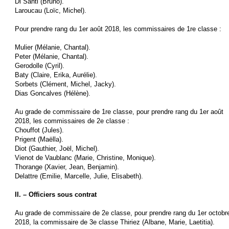
Di Santi (Bruno).
Laroucau (Loïc, Michel).
Pour prendre rang du 1er août 2018, les commissaires de 1re classe :
Mulier (Mélanie, Chantal).
Peter (Mélanie, Chantal).
Gerodolle (Cyril).
Baty (Claire, Erika, Aurélie).
Sorbets (Clément, Michel, Jacky).
Dias Goncalves (Hélène).
Au grade de commissaire de 1re classe, pour prendre rang du 1er août
2018, les commissaires de 2e classe :
Chouffot (Jules).
Prigent (Maëlla).
Diot (Gauthier, Joël, Michel).
Vienot de Vaublanc (Marie, Christine, Monique).
Thorange (Xavier, Jean, Benjamin).
Delattre (Emilie, Marcelle, Julie, Elisabeth).
II. – Officiers sous contrat
Au grade de commissaire de 2e classe, pour prendre rang du 1er octobr
2018, la commissaire de 3e classe Thiriez (Albane, Marie, Laetitia).