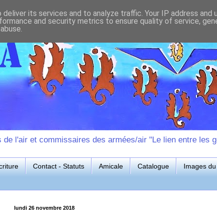
deliver its services and to analyze traffic. Your IP address and
formance and security metrics to ensure quality of service, ge
 abuse.
e l'air et commissaires des armées/air "Le lien entre les g
riture
Contact - Statuts
Amicale
Catalogue
Images du 
lundi 26 novembre 2018