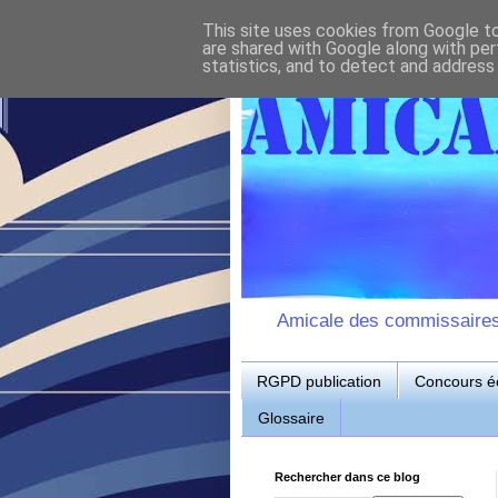
This site uses cookies from Google to 
are shared with Google along with per
statistics, and to detect and address
Amicale des commissaires d
RGPD publication
Concours éc
Glossaire
Rechercher dans ce blog