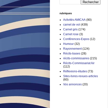
rubriques
Activités AMICAA
(90)
carnet de vol
(439)
Carnet gris
(174)
Carnet rose
(3)
Conférences-Expos
(12)
Humour
(32)
Rayonnement
(124)
Récits-bases
(28)
récits-commissaires
(215)
Récits-Commissariat Air
(112)
Réflexions-études
(73)
Sites-livres-revues-articles
(60)
Vos annonces
(20)