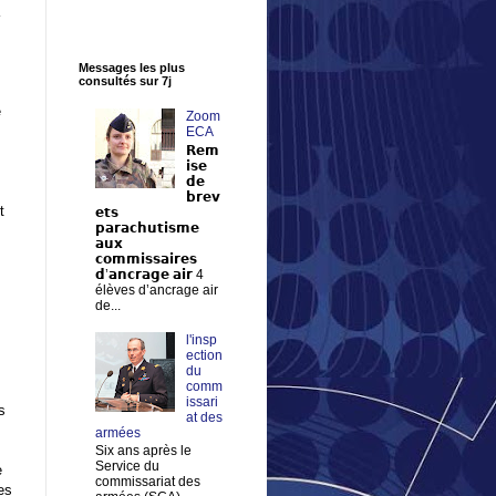
Messages les plus
consultés sur 7j
e
Zoom
ECA
𝗥𝗲𝗺
𝗶𝘀𝗲
𝗱𝗲
𝗯𝗿𝗲𝘃
t
𝗲𝘁𝘀
𝗽𝗮𝗿𝗮𝗰𝗵𝘂𝘁𝗶𝘀𝗺𝗲
𝗮𝘂𝘅
𝗰𝗼𝗺𝗺𝗶𝘀𝘀𝗮𝗶𝗿𝗲𝘀
𝗱’𝗮𝗻𝗰𝗿𝗮𝗴𝗲 𝗮𝗶𝗿 4
élèves d’ancrage air
de...
l'insp
ection
du
comm
issari
s
at des
armées
Six ans après le
Service du
e
commissariat des
es