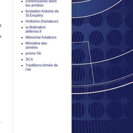
commissaires dans
les armées
fondation Antoine de
St Exupéry
Histoires d'aviateurs
l
la fédération
défense.fr
e
Mémorial Aviateurs
Ministère des
armées
promo 56
SCA
Traditions Armée de
l'air
-