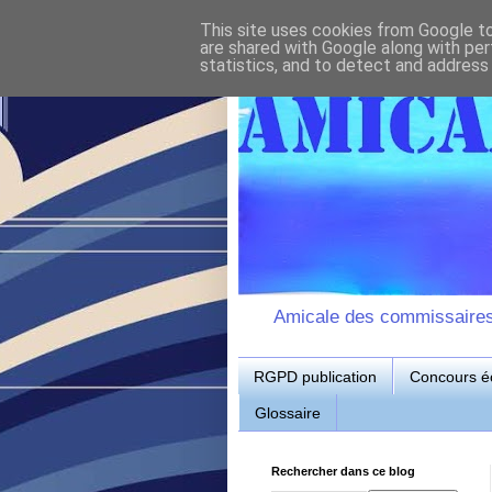
This site uses cookies from Google to 
are shared with Google along with per
statistics, and to detect and address
Amicale des commissaires d
RGPD publication
Concours éc
Glossaire
Rechercher dans ce blog