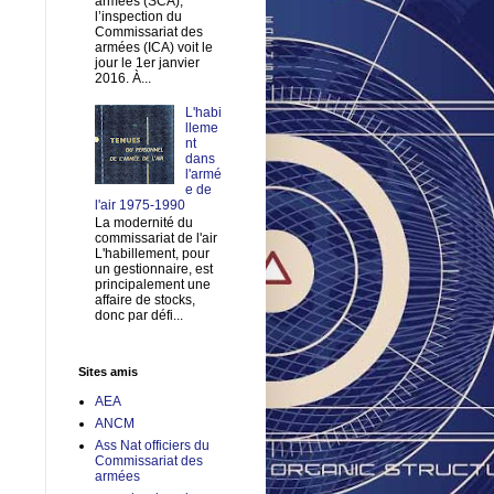
armées (SCA),
l’inspection du
Commissariat des
armées (ICA) voit le
jour le 1er janvier
2016. À...
L'habi
lleme
nt
dans
l'armé
e de
l'air 1975-1990
La modernité du
commissariat de l'air
L'habillement, pour
un gestionnaire, est
principalement une
affaire de stocks,
donc par défi...
Sites amis
AEA
ANCM
Ass Nat officiers du
Commissariat des
armées