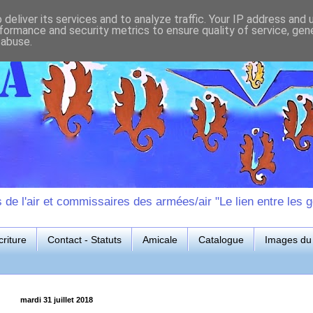
deliver its services and to analyze traffic. Your IP address and
formance and security metrics to ensure quality of service, ge
 abuse.
e l'air et commissaires des armées/air "Le lien entre les g
riture
Contact - Statuts
Amicale
Catalogue
Images du 
mardi 31 juillet 2018