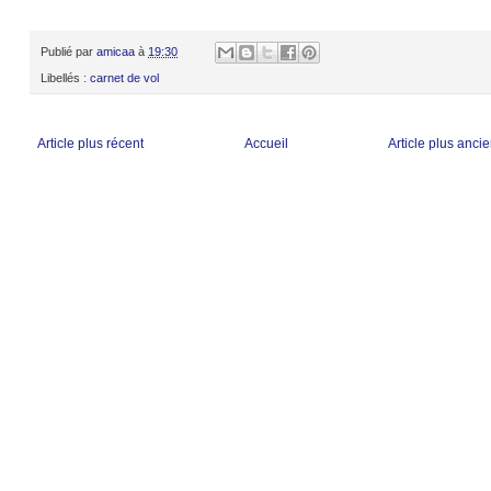
Publié par
amicaa
à
19:30
Libellés :
carnet de vol
Article plus récent
Accueil
Article plus anci