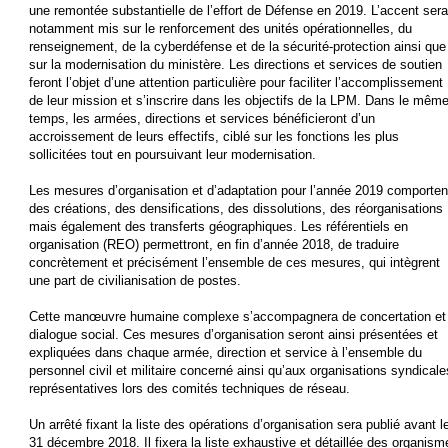
une remontée substantielle de l’effort de Défense en 2019. L’accent sera
notamment mis sur le renforcement des unités opérationnelles, du
renseignement, de la cyberdéfense et de la sécurité-protection ainsi que
sur la modernisation du ministère. Les directions et services de soutien
feront l’objet d’une attention particulière pour faciliter l’accomplissement
de leur mission et s’inscrire dans les objectifs de la LPM. Dans le mêm
temps, les armées, directions et services bénéficieront d’un
accroissement de leurs effectifs, ciblé sur les fonctions les plus
sollicitées tout en poursuivant leur modernisation.
Les mesures d’organisation et d’adaptation pour l’année 2019 comporten
des créations, des densifications, des dissolutions, des réorganisations
mais également des transferts géographiques. Les référentiels en
organisation (REO) permettront, en fin d’année 2018, de traduire
concrètement et précisément l’ensemble de ces mesures, qui intègrent
une part de civilianisation de postes.
Cette manœuvre humaine complexe s’accompagnera de concertation et
dialogue social. Ces mesures d’organisation seront ainsi présentées et
expliquées dans chaque armée, direction et service à l’ensemble du
personnel civil et militaire concerné ainsi qu’aux organisations syndicale
représentatives lors des comités techniques de réseau.
Un arrêté fixant la liste des opérations d’organisation sera publié avant l
31 décembre 2018. Il fixera la liste exhaustive et détaillée des organism