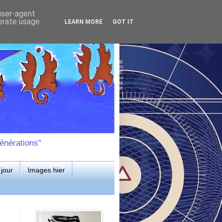
 user-agent
nerate usage
LEARN MORE
GOT IT
énérations"
jour
Images hier