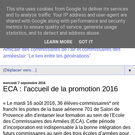
This site uses cookies from Google to deliver its services
and to analyze traffic. Your IP address and user-agent are
shared with Google along with performance and security
metrics to ensure quality of service, generate usage
statistics, and to detect and address abuse.
LEARN MORE
GOT IT
Amicale des commissaires de l'air et commissaires des
armées/air "Le lien entre les générations"
▼
mercredi 7 septembre 2016
ECA : l’accueil de la promotion 2016
« Le mardi 16 août 2016, 36 élèves-commissaires* ont
franchi les portes de la base aérienne 701 de Salon de
Provence afin d'entamer leur formation au sein de l'Ecole
des Commissaires des Armées (ECA). Cette période
d’incorporation est indispensable à la bonne intégration des
futurs commissaires au sein des trois écoles d’armées pour