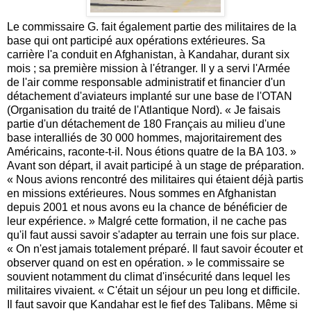
Le commissaire G. fait également partie des militaires de la
base qui ont participé aux opérations extérieures. Sa
carrière l'a conduit en Afghanistan, à Kandahar, durant six
mois ; sa première mission à l'étranger. Il y a servi l'Armée
de l'air comme responsable administratif et financier d'un
détachement d'aviateurs implanté sur une base de l'OTAN
(Organisation du traité de l'Atlantique Nord). « Je faisais
partie d'un détachement de 180 Français au milieu d'une
base interalliés de 30 000 hommes, majoritairement des
Américains, raconte-t-il. Nous étions quatre de la BA 103. »
Avant son départ, il avait participé à un stage de préparation.
« Nous avions rencontré des militaires qui étaient déjà partis
en missions extérieures. Nous sommes en Afghanistan
depuis 2001 et nous avons eu la chance de bénéficier de
leur expérience. » Malgré cette formation, il ne cache pas
qu'il faut aussi savoir s'adapter au terrain une fois sur place.
« On n'est jamais totalement préparé. Il faut savoir écouter et
observer quand on est en opération. » le commissaire se
souvient notamment du climat d'insécurité dans lequel les
militaires vivaient. « C'était un séjour un peu long et difficile.
Il faut savoir que Kandahar est le fief des Talibans. Même si