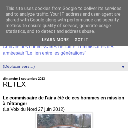
This site uses cookies from Google to deliver its services
and to analyze traffic. Your IP address and user-agent are
shared with Google along with performance and security
metrics to ensure quality of service, generate usage
statistics, and to detect and address abuse.
LEARN MORE
GOT IT
Amicale des commissaires de l'air et commissaires des
armées/air "Le lien entre les générations"
▼
dimanche 1 septembre 2013
RETEX
Le commissaire de l'air a été de ces hommes en mission
à l'étranger
(La Voix du Nord 27 juin 2012)