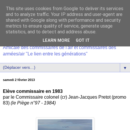
This site uses cookies from Google to deliver its services
and to analyze traffic. Your IP address and user-agent are
shared with Google along with performance and security
metrics to ensure quality of service, generate usage
statistics, and to detect and address abuse.
LEARN MORE
GOT IT
Amicale des commissaires de l'air et commissaires des
armées/air "Le lien entre les générations"
▼
samedi 2 février 2013
Elève commissaire en 1983
par le Commissaire colonel (cr) Jean-Jacques Pretot (promo
83)
(le Piège n°97 - 1984)