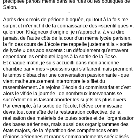
précipitée parfois même dans les rues ou les boutiques de
Salon.
*
Après deux mois de période bloquée, qui tout à la fois me
surprit et m'enrichit de la connaissance des «scientifiques »,
qu'en bon Khâgneux d'origine, je n'approchai à vrai dire
jamais, de l'autre côté de la cour d'un même lycée parisien,
la fin des cours de 1'école me rappelle justement la « sortie
de lycée » des adolescents : un défoulement qu'entravent
cependant les embouteillages à la sortie de la Base.
Et chaque matin, je suis accueilli dans mon ancienne
chambre par « mes » poussins qui s'affairent mais prennent
le temps d'ébaucher une conversation passionnante - que
vient malheureusement interrompre le sifflet du
rassemblement. Je rejoins 1'école du commissariat et c'est
alors le vif de la journée : de nombreux intervenants se
succèdent nous faisant aborder les sujets les plus divers.
Par exemple, à la sortie de l'école, l'élève commissaire
devra tout connaître de la restauration collective, de la
réalisation des matériels de toutes sortes et de l'organisation
des bases aériennes, mais aussi des organigrammes des
états-majors, de la répartition des compétences entre
régions aériennes et grands commandements spécialisés,