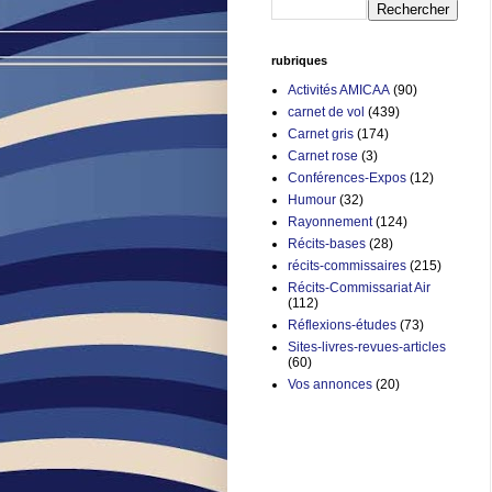
rubriques
Activités AMICAA
(90)
carnet de vol
(439)
Carnet gris
(174)
Carnet rose
(3)
Conférences-Expos
(12)
Humour
(32)
Rayonnement
(124)
Récits-bases
(28)
récits-commissaires
(215)
Récits-Commissariat Air
(112)
Réflexions-études
(73)
Sites-livres-revues-articles
(60)
Vos annonces
(20)