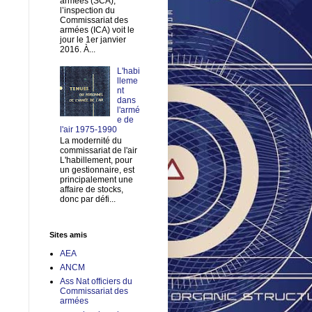
armées (SCA),
l’inspection du
Commissariat des
armées (ICA) voit le
jour le 1er janvier
2016. À...
L'habi
lleme
nt
dans
l'armé
e de
l'air 1975-1990
La modernité du
commissariat de l'air
L'habillement, pour
un gestionnaire, est
principalement une
affaire de stocks,
donc par défi...
Sites amis
AEA
ANCM
Ass Nat officiers du
Commissariat des
armées