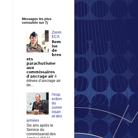
Messages les plus
consultés sur 7j
Zoom
ECA
𝗥𝗲𝗺
𝗶𝘀𝗲
𝗱𝗲
𝗯𝗿𝗲𝘃
𝗲𝘁𝘀
𝗽𝗮𝗿𝗮𝗰𝗵𝘂𝘁𝗶𝘀𝗺𝗲
𝗮𝘂𝘅
𝗰𝗼𝗺𝗺𝗶𝘀𝘀𝗮𝗶𝗿𝗲𝘀
𝗱’𝗮𝗻𝗰𝗿𝗮𝗴𝗲 𝗮𝗶𝗿 4
élèves d’ancrage air
de...
l'insp
ection
du
comm
issari
at des
armées
Six ans après le
Service du
commissariat des