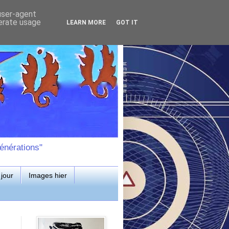
 user-agent
nerate usage
LEARN MORE
GOT IT
énérations"
jour
Images hier