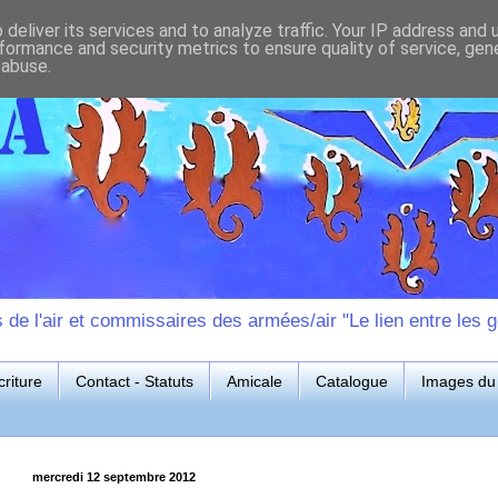
deliver its services and to analyze traffic. Your IP address and
formance and security metrics to ensure quality of service, ge
 abuse.
e l'air et commissaires des armées/air "Le lien entre les g
riture
Contact - Statuts
Amicale
Catalogue
Images du 
mercredi 12 septembre 2012