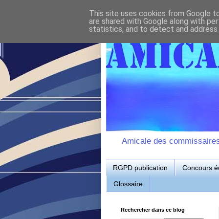
This site uses cookies from Google to 
are shared with Google along with per
statistics, and to detect and address
Amicale des commissaires d
RGPD publication
Concours éc
Glossaire
Rechercher dans ce blog