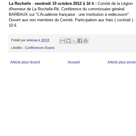
La Rochelle
-
vendredi 19 octobre 2012 à 16 h :
Comité de la Légion
d'honneur de La Rochelle-Ré. Conférence du commissaire général
BARBAUX sur "L'Académie française : une Institution à redécouvrir".
Ouvert aux non membres du Comité. Participation aux frais ( cocktail ) :
10 €.
Publié par
amicaa
à
18:53
Libellés :
Conférences-Expos
Article plus récent
Accueil
Article plus anci